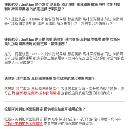
捷藍航空 / JetBlue 是否為從 路易斯·穆尼奧斯·馬林國際機場 飛往 拉斯阿美
利加斯國際機場 的航班提供行李限額？
不，捷藍航空 / JetBlue 不包含從 路易斯·穆尼奧斯·馬林國際機場 前往 拉斯阿
美利加斯國際機場 的 國內 & 國際 航班免費行李。您需要另外購買行李。
捷藍航空 / JetBlue 是否提供從 路易斯·穆尼奧斯·馬林國際機場 飛往 拉斯阿
美利加斯國際機場 的航班線上報到服務？
是的，捷藍航空 / JetBlue 提供從 路易斯·穆尼奧斯·馬林國際機場 飛往 拉斯阿
美利加斯國際機場 航班的線上報到服務。您可在航班出發前透過航空公司的官
網或 App 完成報到。
路易斯·穆尼奧斯·馬林國際機場 提供哪些航廈和機場設施？
路易斯·穆尼奧斯·馬林國際機場 提供 及多種其他設施，提升您的旅行體驗。您
可在
路易斯·穆尼奧斯·馬林國際機場
查看設施與航廈配置的詳細資訊。
拉斯阿美利加斯國際機場 提供哪些航廈和機場設施？
拉斯阿美利加斯國際機場 提供 及多種其他設施，提升您的旅行體驗。您可在
拉斯阿美利加斯國際機場
查看設施與航廈配置的詳細資訊。