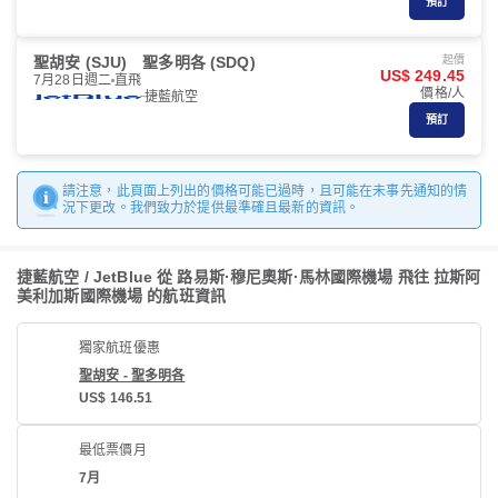
預訂
聖胡安 (SJU)
聖多明各 (SDQ)
起價
US$ 249.45
7月28日週二
直飛
價格/人
捷藍航空
預訂
請注意，此頁面上列出的價格可能已過時，且可能在未事先通知的情
況下更改。我們致力於提供最準確且最新的資訊。
捷藍航空 / JetBlue 從 路易斯·穆尼奧斯·馬林國際機場 飛往 拉斯阿
美利加斯國際機場 的航班資訊
獨家航班優惠
聖胡安 - 聖多明各
US$ 146.51
最低票價月
7月