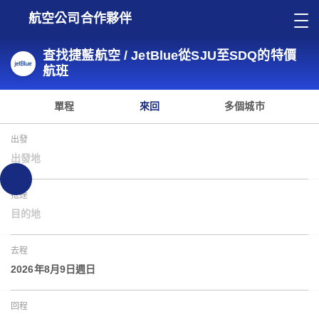
航空公司合作夥伴
查找捷藍航空 / JetBlue從SJU至SDQ的特價
航班
單程
來回
多個城市
出發
出發地
抵達
目的地
去程
2026年8月9日週日
回程