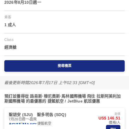
2026年8月10日週一
乘客
1 成人
Class
經濟艙
搜尋機票
最後更新時間
2026年7月17日 上午02:33 [GMT+0]
預訂並獲得從 路易斯·穆尼奧斯·馬林國際機場 飛往 拉斯阿美利加
斯國際機場 的最優惠的 捷藍航空 / JetBlue 航班優惠
聖胡安 (SJU)
聖多明各 (SDQ)
起價
US$ 146.51
7月20日週一
直飛
價格/人
捷藍航空