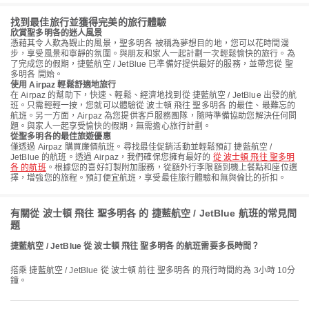
找到最佳旅行並獲得完美的旅行體驗
欣賞聖多明各的迷人風景
憑藉其令人歎為觀止的風景，聖多明各 被稱為夢想目的地，您可以花時間漫
步，享受風景和寧靜的氛圍。與朋友和家人一起計劃一次輕鬆愉快的旅行。為
了完成您的假期，捷藍航空 / JetBlue 已準備好提供最好的服務，並帶您從 聖
多明各 開始。
使用 Airpaz 輕鬆舒適地旅行
在 Airpaz 的幫助下，快速、輕鬆、經濟地找到從 捷藍航空 / JetBlue 出發的航
班。只需輕輕一按，您就可以體驗從 波士頓 飛往 聖多明各 的最佳、最難忘的
航班。另一方面，Airpaz 為您提供客戶服務團隊，隨時準備協助您解決任何問
題。與家人一起享受愉快的假期，無需擔心旅行計劃。
從聖多明各的最佳旅遊優惠
僅透過 Airpaz 購買廉價航班。尋找最佳促銷活動並輕鬆預訂 捷藍航空 /
JetBlue 的航班。透過 Airpaz，我們確保您擁有最好的
從 波士頓 飛往 聖多明
各 的航班
。根據您的喜好訂製附加服務，從額外行李限額到機上餐點和座位選
擇，增強您的旅程。預訂便宜航班，享受最佳旅行體驗和無與倫比的折扣。
有關從 波士頓 飛往 聖多明各 的 捷藍航空 / JetBlue 航班的常見問
題
捷藍航空 / JetBlue 從 波士頓 飛往 聖多明各 的航班需要多長時間？
搭乘 捷藍航空 / JetBlue 從 波士頓 前往 聖多明各 的飛行時間約為 3小時 10分
鐘。