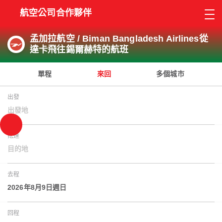
航空公司合作夥伴
孟加拉航空 / Biman Bangladesh Airlines從
達卡飛往錫爾赫特的航班
單程
來回
多個城市
出發
出發地
抵達
目的地
去程
2026年8月9日週日
回程