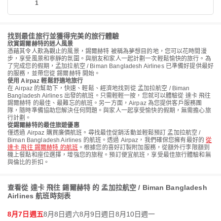
1
找到最佳旅行並獲得完美的旅行體驗
欣賞錫爾赫特的迷人風景
憑藉其令人歎為觀止的風景，錫爾赫特 被稱為夢想目的地，您可以花時間漫
步，享受風景和寧靜的氛圍。與朋友和家人一起計劃一次輕鬆愉快的旅行。為
了完成您的假期，孟加拉航空 / Biman Bangladesh Airlines 已準備好提供最好
的服務，並帶您從 錫爾赫特 開始。
使用 Airpaz 輕鬆舒適地旅行
在 Airpaz 的幫助下，快速、輕鬆、經濟地找到從 孟加拉航空 / Biman
Bangladesh Airlines 出發的航班。只需輕輕一按，您就可以體驗從 達卡 飛往
錫爾赫特 的最佳、最難忘的航班。另一方面，Airpaz 為您提供客戶服務團
隊，隨時準備協助您解決任何問題。與家人一起享受愉快的假期，無需擔心旅
行計劃。
從錫爾赫特的最佳旅遊優惠
僅透過 Airpaz 購買廉價航班。尋找最佳促銷活動並輕鬆預訂 孟加拉航空 /
Biman Bangladesh Airlines 的航班。透過 Airpaz，我們確保您擁有最好的
從
達卡 飛往 錫爾赫特 的航班
。根據您的喜好訂製附加服務，從額外行李限額到
機上餐點和座位選擇，增強您的旅程。預訂便宜航班，享受最佳旅行體驗和無
與倫比的折扣。
查看從 達卡 飛往 錫爾赫特 的 孟加拉航空 / Biman Bangladesh
Airlines 航班時刻表
8月7日週五
8月8日週六
8月9日週日
8月10日週一