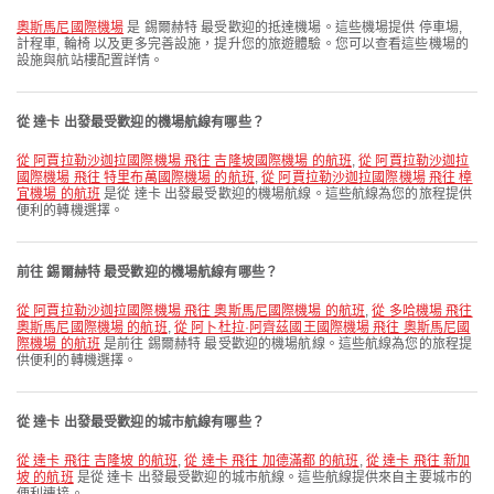
奧斯馬尼國際機場
是 錫爾赫特 最受歡迎的抵達機場。這些機場提供 停車場,
計程車, 輪椅 以及更多完善設施，提升您的旅遊體驗。您可以查看這些機場的
設施與航站樓配置詳情。
從 達卡 出發最受歡迎的機場航線有哪些？
從 阿賈拉勒沙迦拉國際機場 飛往 吉隆坡國際機場 的航班
,
從 阿賈拉勒沙迦拉
國際機場 飛往 特里布萬國際機場 的航班
,
從 阿賈拉勒沙迦拉國際機場 飛往 樟
宜機場 的航班
是從 達卡 出發最受歡迎的機場航線。這些航線為您的旅程提供
便利的轉機選擇。
前往 錫爾赫特 最受歡迎的機場航線有哪些？
從 阿賈拉勒沙迦拉國際機場 飛往 奧斯馬尼國際機場 的航班
,
從 多哈機場 飛往
奧斯馬尼國際機場 的航班
,
從 阿卜杜拉·阿齊茲國王國際機場 飛往 奧斯馬尼國
際機場 的航班
是前往 錫爾赫特 最受歡迎的機場航線。這些航線為您的旅程提
供便利的轉機選擇。
從 達卡 出發最受歡迎的城市航線有哪些？
從 達卡 飛往 吉隆坡 的航班
,
從 達卡 飛往 加德滿都 的航班
,
從 達卡 飛往 新加
坡 的航班
是從 達卡 出發最受歡迎的城市航線。這些航線提供來自主要城市的