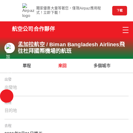
獨家優惠大量等著您，僅限Airpaz應用程
下載
式！立即下載！
航空公司合作夥伴
孟加拉航空 / Biman Bangladesh Airlines飛
往杜拜國際機場的航班
單程
來回
多個城市
出發
出發地
抵達
目的地
去程