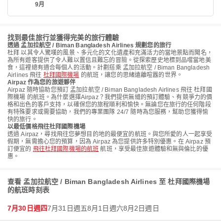
9月
找到最佳旅行並獲得完美的旅行體驗
透過 孟加拉航空 / Biman Bangladesh Airlines 規劃您的旅行
杜拜 以其令人驚嘆的風景、多元化的文化遺產和充滿活力的當地景點而聞名，
為所有遊客提供了令人難以置信且難忘的冒險。從探索歷史地標到品嚐當地美
食，這裡總有適合每個人的活動。計劃搭乘 孟加拉航空 / Biman Bangladesh
Airlines 飛往
杜拜國際機場
的航班，讓您的思緒遠離喧囂的世界。
Airpaz 作為您的旅遊夥伴
Airpaz 隨時協助您預訂 孟加拉航空 / Biman Bangladesh Airlines 飛往 杜拜國
際機場 的航班。為什麼選擇Airpaz？我們提供無縫的預訂體驗、有競爭力的價
格和出色的客戶支持，以確保您的旅程順利和愉快。無論您在旅行的任何階段
有特殊要求或需要協助，我們的專業團隊 24/7 隨時為您服務，幫助您獲得愉
快的旅行。
以最低價格飛往杜拜國際機場
透過 Airpaz，尋找飛往您夢想目的地的最便宜的航班。與您所愛的人一起享受
假期，無需擔心您的預算，因為 Airpaz 為您提供許多特別優惠。在 Airpaz 預
訂便宜的
飛往杜拜國際機場的航班
航班，享受最佳旅遊體驗和無與倫比的優
惠。
查看 孟加拉航空 / Biman Bangladesh Airlines 至 杜拜國際機場
的航班時刻表
7月30日週四
7月31日週五
8月1日週六
8月2日週日