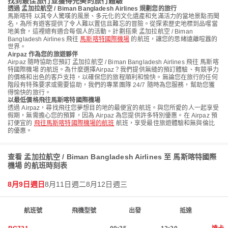
找到最佳旅行並獲得完美的旅行體驗
透過 孟加拉航空 / Biman Bangladesh Airlines 規劃您的旅行
馬斯喀特 以其令人驚嘆的風景、多元化的文化遺產和充滿活力的當地景點而聞
名，為所有遊客提供了令人難以置信且難忘的冒險。從探索歷史地標到品嚐當
地美食，這裡總有適合每個人的活動。計劃搭乘 孟加拉航空 / Biman
Bangladesh Airlines 飛往
馬斯喀特國際機場
的航班，讓您的思緒遠離喧囂的
世界。
Airpaz 作為您的旅遊夥伴
Airpaz 隨時協助您預訂 孟加拉航空 / Biman Bangladesh Airlines 飛往 馬斯喀
特國際機場 的航班。為什麼選擇Airpaz？我們提供無縫的預訂體驗、有競爭力
的價格和出色的客戶支持，以確保您的旅程順利和愉快。無論您在旅行的任何
階段有特殊要求或需要協助，我們的專業團隊 24/7 隨時為您服務，幫助您獲
得愉快的旅行。
以最低價格飛往馬斯喀特國際機場
透過 Airpaz，尋找飛往您夢想目的地的最便宜的航班。與您所愛的人一起享受
假期，無需擔心您的預算，因為 Airpaz 為您提供許多特別優惠。在 Airpaz 預
訂便宜的
飛往馬斯喀特國際機場的航班
航班，享受最佳旅遊體驗和無與倫比
的優惠。
查看 孟加拉航空 / Biman Bangladesh Airlines 至 馬斯喀特國際
機場 的航班時刻表
8月9日週日
8月11日週二
8月12日週三
航班號
飛機型號
出發
抵達