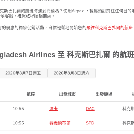
irlines飛往科克斯巴扎爾的航班時遇到問題嗎？使用Airpaz ，輕鬆預訂前
天候客服，確保旅程順暢無虞。
人興奮的優惠的獨家促銷活動，自信輕鬆地開始您的
飛往科克斯巴扎爾的航班
gladesh Airlines 至 科克斯巴扎爾 的
2026年8月7日週五
2026年8月8日週六
抵達
出發城市
出發機場
10:55
達卡
DAC
科克
10:55
賽義德布爾
SPD
科克