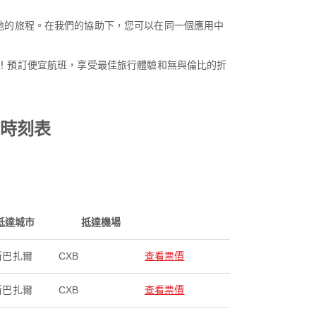
往任何目的地的旅程。在我們的協助下，您可以在同一個應用中
！預訂便宜航班，享受最佳旅行體驗和無與倫比的折
航班時刻表
抵達城市
抵達機場
斯巴扎爾
CXB
查看票價
斯巴扎爾
CXB
查看票價