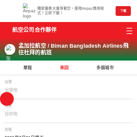
獨家優惠大量等著您，僅限Airpaz應用程
下載
式！立即下載！
航空公司合作夥伴
孟加拉航空 / Biman Bangladesh Airlines飛
往杜拜的航班
單程
來回
多個城市
出發
出發地
抵達
目的地
去程