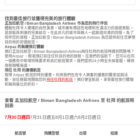
找到最佳旅行並獲得完美的旅行體驗
孟加拉航空 / Biman Bangladesh Airlines 作為您的飛行伴侶
體驗杜拜令人驚嘆的自然美景。城市擁有標誌性地標和充滿活力的旅遊景點，
是放鬆與刺激的完美結合。在此非凡的城市與親人一起創造珍貴的回憶。為了
陪伴您的旅程，孟加拉航空 / Biman Bangladesh Airlines 為您提供前往您夢想
目的地的舒適航班。
Airpaz 的無縫預訂體驗
預訂孟加拉航空 / Biman Bangladesh Airlines飛往杜拜的航班時遇到問題嗎？
使用Airpaz ，輕鬆預訂前往任何目的地的旅程。在我們的協助下，您可以在同
一個應用中新增特殊要求和自訂航班需求。我們提供24小時全天候客服，確保
旅程順暢無虞。
飛往 杜拜 的廉價航班
取得 Airpaz 航班的特別優惠。利用我們包含令人興奮的優惠的獨家促銷活
動，自信輕鬆地開始您的
飛往杜拜的航班
！預訂便宜航班，享受最佳旅行體驗
和無與倫比的折扣。
查看 孟加拉航空 / Biman Bangladesh Airlines 至 杜拜 的航班時
刻表
7月30日週四
7月31日週五
8月1日週六
8月2日週日
航班號
飛機型號
出發
抵達