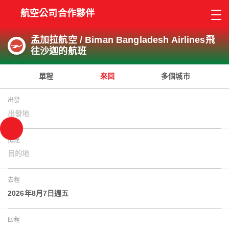
航空公司合作夥伴
孟加拉航空 / Biman Bangladesh Airlines飛
往沙迦的航班
單程
來回
多個城市
出發
出發地
抵達
目的地
去程
2026年8月7日週五
回程