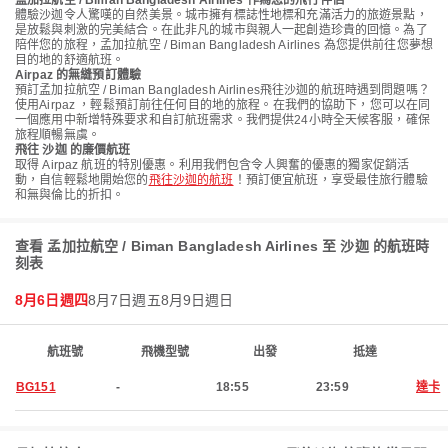
孟加拉航空 / Biman Bangladesh Airlines 作為您的飛行伴侶
體驗沙迦令人驚嘆的自然美景。城市擁有標誌性地標和充滿活力的旅遊景點，
是放鬆與刺激的完美結合。在此非凡的城市與親人一起創造珍貴的回憶。為了
陪伴您的旅程，孟加拉航空 / Biman Bangladesh Airlines 為您提供前往您夢想
目的地的舒適航班。
Airpaz 的無縫預訂體驗
預訂孟加拉航空 / Biman Bangladesh Airlines飛往沙迦的航班時遇到問題嗎？
使用Airpaz ，輕鬆預訂前往任何目的地的旅程。在我們的協助下，您可以在同
一個應用中新增特殊要求和自訂航班需求。我們提供24小時全天候客服，確保
旅程順暢無虞。
飛往 沙迦 的廉價航班
取得 Airpaz 航班的特別優惠。利用我們包含令人興奮的優惠的獨家促銷活
動，自信輕鬆地開始您的
飛往沙迦的航班
！預訂便宜航班，享受最佳旅行體驗
和無與倫比的折扣。
查看 孟加拉航空 / Biman Bangladesh Airlines 至 沙迦 的航班時
刻表
8月6日週四
8月7日週五
8月9日週日
航班號
飛機型號
出發
抵達
BG151
-
18:55
23:59
達卡