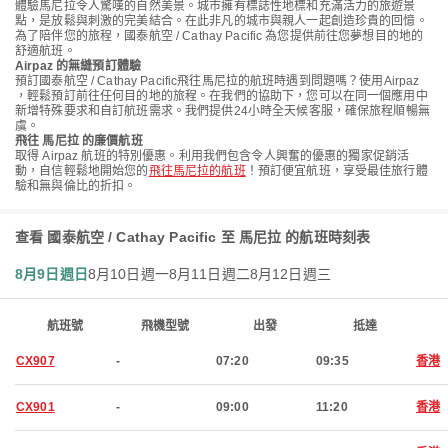
體驗馬尼拉令人驚嘆的自然美景。城市擁有標誌性地標和充滿活力的旅遊景
點，是放鬆與刺激的完美結合。在此非凡的城市與親人一起創造珍貴的回憶。
為了陪伴您的旅程，國泰航空 / Cathay Pacific 為您提供前往您夢想目的地的
舒適航班。
Airpaz 的無縫預訂體驗
預訂國泰航空 / Cathay Pacific飛往馬尼拉的航班時遇到問題嗎？使用Airpaz
，輕鬆預訂前往任何目的地的旅程。在我們的協助下，您可以在同一個應用中
新增特殊要求和自訂航班需求。我們提供24小時全天候客服，確保旅程順暢無
虞。
飛往 馬尼拉 的廉價航班
取得 Airpaz 航班的特別優惠。利用我們包含令人興奮的優惠的獨家促銷活
動，自信輕鬆地開始您的
飛往馬尼拉的航班
！預訂便宜航班，享受最佳旅行體
驗和無與倫比的折扣。
查看 國泰航空 / Cathay Pacific 至 馬尼拉 的航班時刻表
8月9日週日
8月10日週一
8月11日週二
8月12日週三
航班號
飛機型號
出發
抵達
CX907
-
07:20
09:35
香港
CX901
-
09:00
11:20
香港