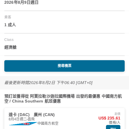
2026年8月9日週日
乘客
1 成人
Class
經濟艙
搜尋機票
最後更新時間
2026年8月2日 下午06:40 [GMT+0]
預訂並獲得從 阿賈拉勒沙迦拉國際機場 出發的最優惠 中國南方航
空 / China Southern 航班優惠
達卡 (DAC)
廣州 (CAN)
起價
US$ 235.61
8月4日週二
直飛
價格/人
中國南方航空