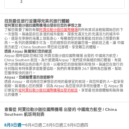
2
找到最佳旅行並獲得完美的旅行體驗
從阿賈拉勒沙迦拉國際機場出發前往您的夢想之旅
了解您需要了解的有關
阿賈拉勒沙迦拉國際機場
的所有資訊並輕鬆開始您的下
一次冒險。無論是前往浪漫的城市度假，探索充滿文化的充滿活力的城市中
心，還是在寧靜的海灘上放鬆身心，每種類型的旅客都能找到自己想要的東
西。一系列的選擇觸手可及，您的理想目的地距離您僅一趟航班之遙。讓 中國
南方航空 / China Southern 帶您前往那裡，享受難忘的體驗。
透過 Airpaz 無縫預訂您的航班
Airpaz 隨時協助您預訂從 阿賈拉勒沙迦拉國際機場 出發的 中國南方航空 /
China Southern 航班。為什麼選擇Airpaz？我們提供無縫的預訂體驗、有競
爭力的價格和出色的客戶支持，以確保您的旅程順利和愉快。無論您在旅行的
任何階段有特殊要求或需要協助，我們的專業團隊 24/7 隨時為您服務，幫助
您獲得愉快的旅行。
Airpaz，您經驗豐富的旅遊夥伴
透過 Airpaz，尋找飛往您夢想目的地的最便宜的航班。與您所愛的人一起享受
假期，無需擔心您的預算，因為 Airpaz 為您提供許多特別優惠。在 Airpaz 預
訂便宜的
從阿賈拉勒沙迦拉國際機場出發的航班
，享受最佳旅遊體驗和無與倫
比的優惠。
查看從 阿賈拉勒沙迦拉國際機場 出發的 中國南方航空 / China
Southern 航班時刻表
8月3日週一
8月4日週二
8月5日週三
8月6日週四