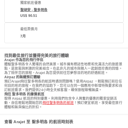
獨家航班優惠
聖胡安 - 聖多明各
US$ 90.51
最低票價月
7月
找到最佳旅行並獲得完美的旅行體驗
Arajet 作為您的飛行伴侶
體驗聖多明各令人驚嘆的自然美景。城市擁有標誌性地標和充滿活力的旅遊景
點，是放鬆與刺激的完美結合。在此非凡的城市與親人一起創造珍貴的回憶。
為了陪伴您的旅程，Arajet 為您提供前往您夢想目的地的舒適航班。
Airpaz 的無縫預訂體驗
預訂Arajet飛往聖多明各的航班時遇到問題嗎？使用Airpaz ，輕鬆預訂前往任
何目的地的旅程。在我們的協助下，您可以在同一個應用中新增特殊要求和自
訂航班需求。我們提供24小時全天候客服，確保旅程順暢無虞。
飛往 聖多明各 的廉價航班
取得 Airpaz 航班的特別優惠。利用我們包含令人興奮的優惠的獨家促銷活
動，自信輕鬆地開始您的
飛往聖多明各的航班
！預訂便宜航班，享受最佳旅行
體驗和無與倫比的折扣。
查看 Arajet 至 聖多明各 的航班時刻表