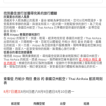
找到最佳旅行並獲得完美的旅行體驗
欣賞曼谷的迷人風景
憑藉其令人歎為觀止的風景，曼谷 被稱為夢想目的地，您可以花時間漫步，享
受風景和寧靜的氛圍。與朋友和家人一起計劃一次輕鬆愉快的旅行。為了完成
您的假期，泰國亞州航空 / Thai AirAsia 已準備好提供最好的服務，並帶您從
曼谷 開始。
使用 Airpaz 輕鬆舒適地旅行
在 Airpaz 的幫助下，快速、輕鬆、經濟地找到從 泰國亞州航空 / Thai AirAsia
出發的航班。只需輕輕一按，您就可以體驗從 丹帕沙 飛往 曼谷 的最佳、最難
忘的航班。另一方面，Airpaz 為您提供客戶服務團隊，隨時準備協助您解決任
何問題。與家人一起享受愉快的假期，無需擔心旅行計劃。
從曼谷的最佳旅遊優惠
僅透過 Airpaz 購買廉價航班。尋找最佳促銷活動並輕鬆預訂 泰國亞州航空 /
Thai AirAsia 的航班。透過 Airpaz，我們確保您擁有最好的
從 丹帕沙 飛往 曼
谷 的航班
。根據您的喜好訂製附加服務，從額外行李限額到機上餐點和座位選
擇，增強您的旅程。預訂便宜航班，享受最佳旅行體驗和無與倫比的折扣。
查看從 丹帕沙 飛往 曼谷 的 泰國亞州航空 / Thai AirAsia 航班時刻
表
8月7日週五
8月8日週六
8月9日週日
8月10日週一
航班號
飛機型號
出發
抵達