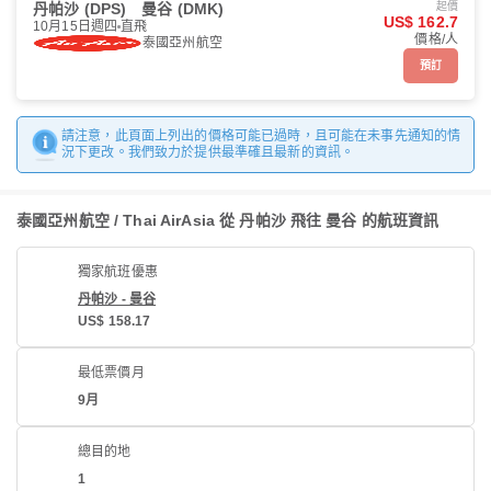
丹帕沙 (DPS)
曼谷 (DMK)
起價
US$ 162.7
10月15日週四
直飛
價格/人
泰國亞州航空
預訂
請注意，此頁面上列出的價格可能已過時，且可能在未事先通知的情
況下更改。我們致力於提供最準確且最新的資訊。
泰國亞州航空 / Thai AirAsia 從 丹帕沙 飛往 曼谷 的航班資訊
獨家航班優惠
丹帕沙 - 曼谷
US$ 158.17
最低票價月
9月
總目的地
1