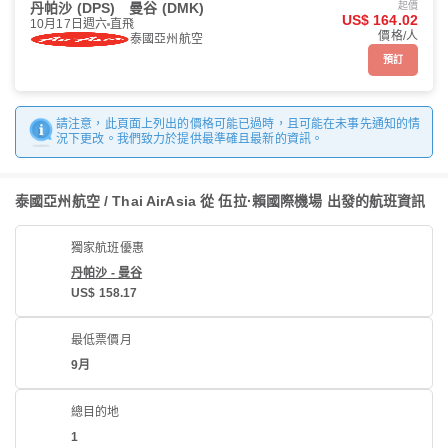
丹帕沙 (DPS)
曼谷 (DMK)
起價
US$ 164.02
10月17日週六
直飛
價格/人
泰國亞州航空
預訂
請注意，此頁面上列出的價格可能已過時，且可能在未事先通知的情
況下更改。我們致力於提供最準確且最新的資訊。
泰國亞州航空 / Thai AirAsia 從 伍拉·賴國際機場 出發的航班資訊
獨家航班優惠
丹帕沙 - 曼谷
US$ 158.17
最低票價月
9月
總目的地
1