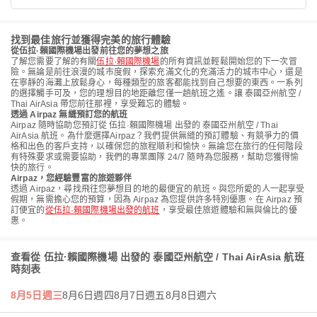
找到最佳旅行並獲得完美的旅行體驗
從伍拉·賴國際機場出發前往您的夢想之旅
了解您需要了解的有關
伍拉·賴國際機場
的所有資訊並輕鬆開始您的下一次冒
險。無論是前往浪漫的城市度假，探索充滿文化的充滿活力的城市中心，還是
在寧靜的海灘上放鬆身心，每種類型的旅客都能找到自己想要的東西。一系列
的選擇觸手可及，您的理想目的地距離您僅一趟航班之遙。讓 泰國亞州航空 /
Thai AirAsia 帶您前往那裡，享受難忘的體驗。
透過 Airpaz 無縫預訂您的航班
Airpaz 隨時協助您預訂從 伍拉·賴國際機場 出發的 泰國亞州航空 / Thai
AirAsia 航班。為什麼選擇Airpaz？我們提供無縫的預訂體驗、有競爭力的價
格和出色的客戶支持，以確保您的旅程順利和愉快。無論您在旅行的任何階段
有特殊要求或需要協助，我們的專業團隊 24/7 隨時為您服務，幫助您獲得愉
快的旅行。
Airpaz，您經驗豐富的旅遊夥伴
透過 Airpaz，尋找飛往您夢想目的地的最便宜的航班。與您所愛的人一起享受
假期，無需擔心您的預算，因為 Airpaz 為您提供許多特別優惠。在 Airpaz 預
訂便宜的
從伍拉·賴國際機場出發的航班
，享受最佳旅遊體驗和無與倫比的優
惠。
查看從 伍拉·賴國際機場 出發的 泰國亞州航空 / Thai AirAsia 航班
時刻表
8月5日週三
8月6日週四
8月7日週五
8月8日週六