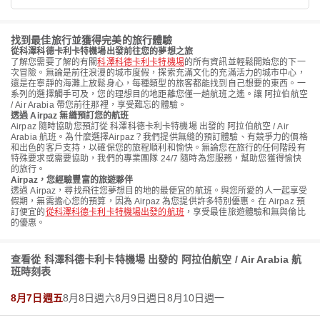
找到最佳旅行並獲得完美的旅行體驗
從科澤科德卡利卡特機場出發前往您的夢想之旅
了解您需要了解的有關
科澤科德卡利卡特機場
的所有資訊並輕鬆開始您的下一
次冒險。無論是前往浪漫的城市度假，探索充滿文化的充滿活力的城市中心，
還是在寧靜的海灘上放鬆身心，每種類型的旅客都能找到自己想要的東西。一
系列的選擇觸手可及，您的理想目的地距離您僅一趟航班之遙。讓 阿拉伯航空
/ Air Arabia 帶您前往那裡，享受難忘的體驗。
透過 Airpaz 無縫預訂您的航班
Airpaz 隨時協助您預訂從 科澤科德卡利卡特機場 出發的 阿拉伯航空 / Air
Arabia 航班。為什麼選擇Airpaz？我們提供無縫的預訂體驗、有競爭力的價格
和出色的客戶支持，以確保您的旅程順利和愉快。無論您在旅行的任何階段有
特殊要求或需要協助，我們的專業團隊 24/7 隨時為您服務，幫助您獲得愉快
的旅行。
Airpaz，您經驗豐富的旅遊夥伴
透過 Airpaz，尋找飛往您夢想目的地的最便宜的航班。與您所愛的人一起享受
假期，無需擔心您的預算，因為 Airpaz 為您提供許多特別優惠。在 Airpaz 預
訂便宜的
從科澤科德卡利卡特機場出發的航班
，享受最佳旅遊體驗和無與倫比
的優惠。
查看從 科澤科德卡利卡特機場 出發的 阿拉伯航空 / Air Arabia 航
班時刻表
8月7日週五
8月8日週六
8月9日週日
8月10日週一