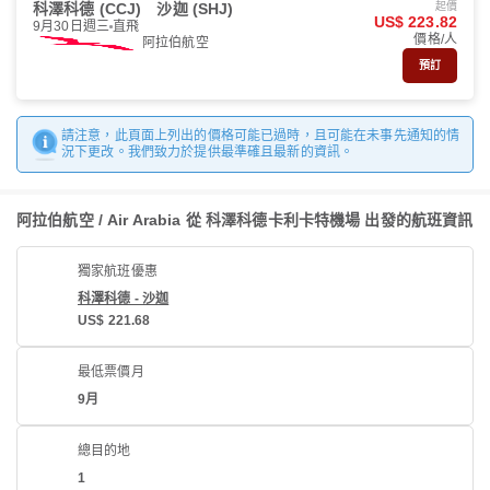
科澤科德 (CCJ)
沙迦 (SHJ)
起價
US$ 223.82
9月30日週三
直飛
價格/人
阿拉伯航空
預訂
請注意，此頁面上列出的價格可能已過時，且可能在未事先通知的情
況下更改。我們致力於提供最準確且最新的資訊。
阿拉伯航空 / Air Arabia 從 科澤科德卡利卡特機場 出發的航班資訊
獨家航班優惠
科澤科德 - 沙迦
US$ 221.68
最低票價月
9月
總目的地
1