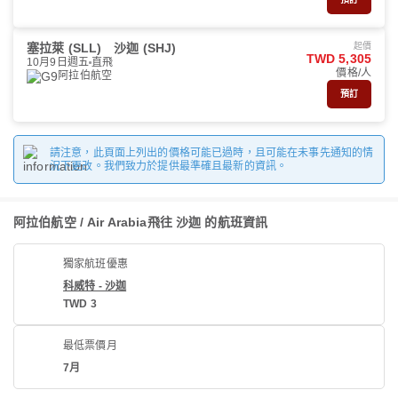
塞拉萊 (SLL)
沙迦 (SHJ)
起價
TWD 5,305
10月9日週五
直飛
價格/人
阿拉伯航空
預訂
請注意，此頁面上列出的價格可能已過時，且可能在未事先通知的情
況下更改。我們致力於提供最準確且最新的資訊。
阿拉伯航空 / Air Arabia飛往 沙迦 的航班資訊
獨家航班優惠
科威特 - 沙迦
TWD 3
最低票價月
7月