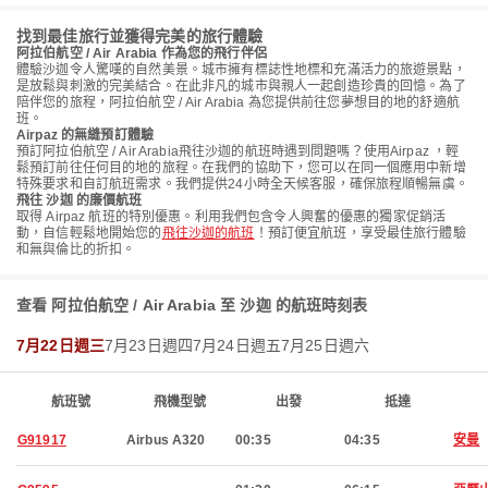
找到最佳旅行並獲得完美的旅行體驗
阿拉伯航空 / Air Arabia 作為您的飛行伴侶
體驗沙迦令人驚嘆的自然美景。城市擁有標誌性地標和充滿活力的旅遊景點，
是放鬆與刺激的完美結合。在此非凡的城市與親人一起創造珍貴的回憶。為了
陪伴您的旅程，阿拉伯航空 / Air Arabia 為您提供前往您夢想目的地的舒適航
班。
Airpaz 的無縫預訂體驗
預訂阿拉伯航空 / Air Arabia飛往沙迦的航班時遇到問題嗎？使用Airpaz ，輕
鬆預訂前往任何目的地的旅程。在我們的協助下，您可以在同一個應用中新增
特殊要求和自訂航班需求。我們提供24小時全天候客服，確保旅程順暢無虞。
飛往 沙迦 的廉價航班
取得 Airpaz 航班的特別優惠。利用我們包含令人興奮的優惠的獨家促銷活
動，自信輕鬆地開始您的
飛往沙迦的航班
！預訂便宜航班，享受最佳旅行體驗
和無與倫比的折扣。
查看 阿拉伯航空 / Air Arabia 至 沙迦 的航班時刻表
7月22日週三
7月23日週四
7月24日週五
7月25日週六
航班號
飛機型號
出發
抵達
G91917
Airbus A320
00:35
04:35
安曼