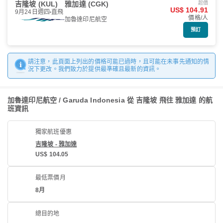
吉隆坡 (KUL)
雅加達 (CGK)
起價
US$ 104.91
9月24日週四
直飛
價格/人
加魯達印尼航空
預訂
請注意，此頁面上列出的價格可能已過時，且可能在未事先通知的情
況下更改。我們致力於提供最準確且最新的資訊。
加魯達印尼航空 / Garuda Indonesia 從 吉隆坡 飛往 雅加達 的航
班資訊
獨家航班優惠
吉隆坡 - 雅加達
US$ 104.05
最低票價月
8月
總目的地