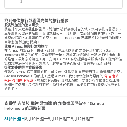
1
找到最佳旅行並獲得完美的旅行體驗
欣賞雅加達的迷人風景
憑藉其令人歎為觀止的風景，雅加達 被稱為夢想目的地，您可以花時間漫步，
享受風景和寧靜的氛圍。與朋友和家人一起計劃一次輕鬆愉快的旅行。為了完
成您的假期，加魯達印尼航空 / Garuda Indonesia 已準備好提供最好的服務，
並帶您從 雅加達 開始。
使用 Airpaz 輕鬆舒適地旅行
在 Airpaz 的幫助下，快速、輕鬆、經濟地找到從 加魯達印尼航空 / Garuda
Indonesia 出發的航班。只需輕輕一按，您就可以體驗從 吉隆坡 飛往 雅加達
的最佳、最難忘的航班。另一方面，Airpaz 為您提供客戶服務團隊，隨時準備
協助您解決任何問題。與家人一起享受愉快的假期，無需擔心旅行計劃。
從雅加達的最佳旅遊優惠
僅透過 Airpaz 購買廉價航班。尋找最佳促銷活動並輕鬆預訂 加魯達印尼航空 /
Garuda Indonesia 的航班。透過 Airpaz，我們確保您擁有最好的
從 吉隆坡
飛往 雅加達 的航班
。根據您的喜好訂製附加服務，從額外行李限額到機上餐
點和座位選擇，增強您的旅程。預訂便宜航班，享受最佳旅行體驗和無與倫比
的折扣。
查看從 吉隆坡 飛往 雅加達 的 加魯達印尼航空 / Garuda
Indonesia 航班時刻表
8月9日週日
8月10日週一
8月11日週二
8月12日週三