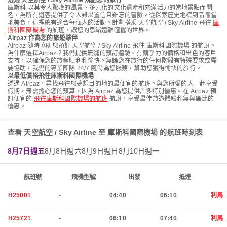
透過 天空航空 / Sky Airline 規劃您的旅行
庫斯科 以其令人驚嘆的風景、多元化的文化遺產和充滿活力的當地景點而聞
名，為所有遊客提供了令人難以置信且難忘的冒險。從探索歷史地標到品嚐當
地美食，這裡總有適合每個人的活動。計劃搭乘 天空航空 / Sky Airline 飛往
庫
斯科國際機場
的航班，讓您的思緒遠離喧囂的世界。
Airpaz 作為您的旅遊夥伴
Airpaz 隨時協助您預訂 天空航空 / Sky Airline 飛往 庫斯科國際機場 的航班。
為什麼選擇Airpaz？我們提供無縫的預訂體驗、有競爭力的價格和出色的客戶
支持，以確保您的旅程順利和愉快。無論您在旅行的任何階段有特殊要求或需
要協助，我們的專業團隊 24/7 隨時為您服務，幫助您獲得愉快的旅行。
以最低價格飛往庫斯科國際機場
透過 Airpaz，尋找飛往您夢想目的地的最便宜的航班。與您所愛的人一起享受
假期，無需擔心您的預算，因為 Airpaz 為您提供許多特別優惠。在 Airpaz 預
訂便宜的
飛往庫斯科國際機場的航班
航班，享受最佳旅遊體驗和無與倫比的
優惠。
查看 天空航空 / Sky Airline 至 庫斯科國際機場 的航班時刻表
8月7日週五
8月8日週六
8月9日週日
8月10日週一
航班號
飛機型號
出發
抵達
H25001
-
04:40
06:10
利馬
H25721
-
06:10
07:40
利馬