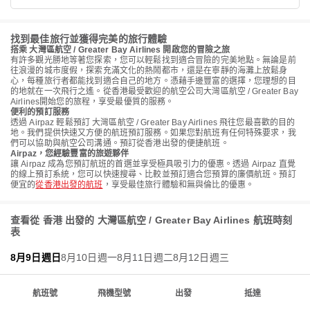
找到最佳旅行並獲得完美的旅行體驗
搭乘 大灣區航空 / Greater Bay Airlines 開啟您的冒險之旅
有許多觀光勝地等著您探索，您可以輕鬆找到適合冒險的完美地點。無論是前
往浪漫的城市度假，探索充滿文化的熱鬧都市，還是在寧靜的海灘上放鬆身
心，每種旅行者都能找到適合自己的地方。憑藉手邊豐富的選擇，您理想的目
的地就在一次飛行之遙。從香港最受歡迎的航空公司大灣區航空 / Greater Bay
Airlines開始您的旅程，享受最優質的服務。
便利的預訂服務
透過 Airpaz 輕鬆預訂 大灣區航空 / Greater Bay Airlines 飛往您最喜歡的目的
地。我們提供快速又方便的航班預訂服務。如果您對航班有任何特殊要求，我
們可以協助與航空公司溝通。預訂從香港出發的便捷航班。
Airpaz，您經驗豐富的旅遊夥伴
讓 Airpaz 成為您預訂航班的首選並享受極具吸引力的優惠。透過 Airpaz 直覺
的線上預訂系統，您可以快速搜尋、比較並預訂適合您預算的廉價航班。預訂
便宜的
從香港出發的航班
，享受最佳旅行體驗和無與倫比的優惠。
查看從 香港 出發的 大灣區航空 / Greater Bay Airlines 航班時刻
表
8月9日週日
8月10日週一
8月11日週二
8月12日週三
航班號
飛機型號
出發
抵達