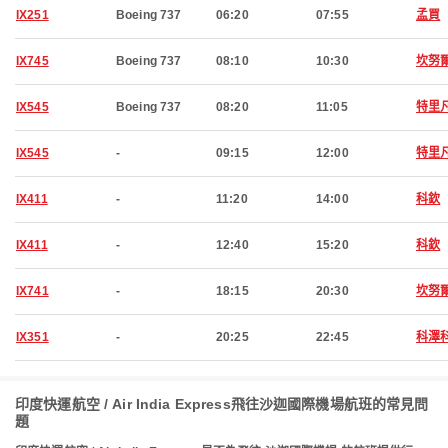
IX251
Boeing 737
06:20
07:55
孟買
IX745
Boeing 737
08:10
10:30
坎努
IX545
Boeing 737
08:20
11:05
特里
IX545
-
09:15
12:00
特里
IX411
-
11:20
14:00
科欽
IX411
-
12:40
15:20
科欽
IX741
-
18:15
20:30
坎努
IX351
-
20:25
22:45
科澤
印度快運航空 / Air India Express飛往沙迦國際機場航班的常見問
題