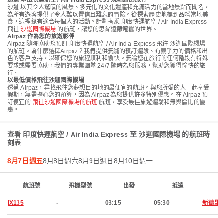
透過 印度快運航空 / Air India Express 規劃您的旅行
沙迦 以其令人驚嘆的風景、多元化的文化遺產和充滿活力的當地景點而聞名，
為所有遊客提供了令人難以置信且難忘的冒險。從探索歷史地標到品嚐當地美
食，這裡總有適合每個人的活動。計劃搭乘 印度快運航空 / Air India Express
飛往
沙迦國際機場
的航班，讓您的思緒遠離喧囂的世界。
Airpaz 作為您的旅遊夥伴
Airpaz 隨時協助您預訂 印度快運航空 / Air India Express 飛往 沙迦國際機場
的航班。為什麼選擇Airpaz？我們提供無縫的預訂體驗、有競爭力的價格和出
色的客戶支持，以確保您的旅程順利和愉快。無論您在旅行的任何階段有特殊
要求或需要協助，我們的專業團隊 24/7 隨時為您服務，幫助您獲得愉快的旅
行。
以最低價格飛往沙迦國際機場
透過 Airpaz，尋找飛往您夢想目的地的最便宜的航班。與您所愛的人一起享受
假期，無需擔心您的預算，因為 Airpaz 為您提供許多特別優惠。在 Airpaz 預
訂便宜的
飛往沙迦國際機場的航班
航班，享受最佳旅遊體驗和無與倫比的優
惠。
查看 印度快運航空 / Air India Express 至 沙迦國際機場 的航班時
刻表
8月7日週五
8月8日週六
8月9日週日
8月10日週一
航班號
飛機型號
出發
抵達
IX135
-
03:15
05:30
新德