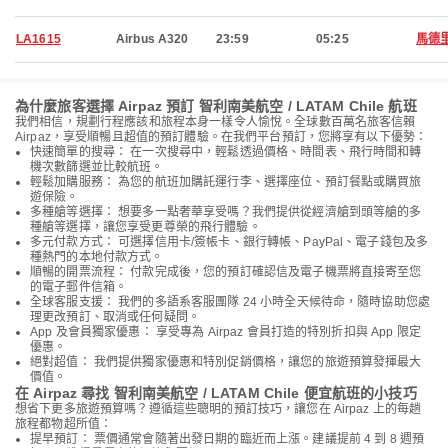
LA1615
Airbus A320
23:59
05:25
馬德
為什麼旅客選擇 Airpaz 預訂 智利南美航空 / LATAM Chile 航班
我們相信，規劃行程應該和旅程本身一樣令人愉悅。全球數百萬名旅客信賴
Airpaz，享受順暢且超值的預訂體驗。在我們平台預訂，您將享有以下優勢：
快速簡單的搜尋： 在一次搜尋中，輕鬆透過價格、時間表、飛行時間和轉
機次數篩選並比較航班。
輕鬆加購服務： 為您的航班加購託運行李、選擇座位、預訂餐點或購買旅
遊保險。
多種艙等選擇： 想要多一點奢華享受嗎？我們提供從經濟艙到頭等艙的多
種艙等選擇，讓您享受更尊榮的飛行體驗。
多元付款方式： 可選擇信用卡/簽帳卡、銀行轉帳、PayPal、電子錢包及多
種熱門的本地付款方式。
順暢的開票流程： 付款完成後，您的預訂確認信及電子機票將直接寄至您
的電子郵件信箱。
全球客服支援： 我們的多語系客服團隊 24 小時全天候待命，隨時協助您處
理更改預訂、取消或任何疑問。
App 及會員獨家優惠： 享受專為 Airpaz 會員打造的特別折扣與 App 限定
優惠。
絕對超值： 我們提供獨家優惠和特別促銷價格，讓您的旅遊預算發揮最大
價值。
在 Airpaz 尋找 智利南美航空 / LATAM Chile 便宜航班的小技巧
想省下更多旅遊預算嗎？遵循這些聰明的預訂技巧，讓您在 Airpaz 上的每趟
旅程都物超所值：
提早預訂： 票價通常會隨著出發日期的臨近而上漲。建議提前 4 到 8 週預