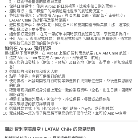
訂，以獲得最優惠的價格與票價。
保持日期彈性： 使用 Airpaz 的日曆視圖，比較多個日期的票價。
週間飛行： 週二和週三的票價通常比週末的航班更便宜。
尋找促銷優惠： 定期查看 Airpaz 的 頁面和 頁面，獲取 智利南美航空 /
LATAM Chile 的折扣碼及限時優惠。
避開旅遊旺季： 學校假期、國定假日和節慶期間會帶動票價上漲—選擇淡
季出遊以省下更多費用。
組合預訂更划算： 在同一筆訂單中同時預訂航班與住宿，享受更多折扣。
使用 Airpaz 應用程式付款： 應用程式獨家折扣碼和會員專屬優惠，通常是
獲取較低航班票價的最佳途徑。
如何在 Airpaz 預訂航班
請按照以下簡單步驟，在 Airpaz 上預訂 智利南美航空 / LATAM Chile 航班：
造訪 Airpaz.com 或開啟 Airpaz App，然後選擇「航班」
輸入您的出發城市（例如：吉隆坡）及目的地（例如：峇里島、新加坡或曼
谷）
選擇您的出發日期和乘客人數
點擊「搜尋」查看可供預訂的航班
使用價格、出發時間或飛行時間等篩選條件找到最佳選擇，然後選擇您屬意
的航班
確實填寫與護照或身分證上完全一致的乘客資料（全名、出生日期、國籍和
聯絡資訊）
視需求加購額外服務，例如行李、座位選擇、餐點或旅遊保險
再次確認您的預訂詳細資訊
選擇付款方式（信用卡/金融卡、銀行轉帳、PayPal 或分期付款）
完成付款—您的電子機票將寄至您的電子郵件信箱，並可於 App 中查看
關於 智利南美航空 / LATAM Chile 的常見問題