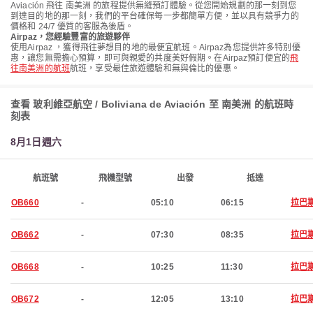
Aviación 飛往 南美洲 的旅程提供無縫預訂體驗。從您開始規劃的那一刻到您
到達目的地的那一刻，我們的平台確保每一步都簡單方便，並以具有競爭力的
價格和 24/7 優質的客服為後盾。
Airpaz，您經驗豐富的旅遊夥伴
使用Airpaz ，獲得飛往夢想目的地的最便宜航班。Airpaz為您提供許多特別優
惠，讓您無需擔心預算，即可與親愛的共度美好假期。在Airpaz預訂便宜的
飛
往南美洲的航班
航班，享受最佳旅遊體驗和無與倫比的優惠。
查看 玻利維亞航空 / Boliviana de Aviación 至 南美洲 的航班時
刻表
8月1日週六
航班號
飛機型號
出發
抵達
OB660
-
05:10
06:15
拉巴
OB662
-
07:30
08:35
拉巴
OB668
-
10:25
11:30
拉巴
OB672
-
12:05
13:10
拉巴