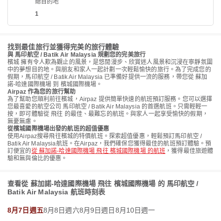
總目的地
1
找到最佳旅行並獲得完美的旅行體驗
與 馬印航空 / Batik Air Malaysia 規劃您的完美旅行
檳城 擁有令人歎為觀止的風景，是悠閒漫步、欣賞迷人風景和沉浸在寧靜氛圍
中的夢想目的地。與朋友和家人一起計劃一次輕鬆愉快的旅行。為了完成您的
假期，馬印航空 / Batik Air Malaysia 已準備好提供一流的服務，帶您從 蘇加
諾-哈達國際機場 到 檳城國際機場。
Airpaz 作為您的旅行幫助
為了幫助您順利前往檳城，Airpaz 提供簡單快速的航班預訂服務。您可以選擇
您最喜愛的航空公司 馬印航空 / Batik Air Malaysia 的首選航班。只需輕輕一
按，即可體驗從 飛往 的最佳、最難忘的航班。與家人一起享受愉快的假期，
無憂無慮。
從檳城國際機場出發的航班的超值優惠
使用Airpaz搜尋飛往檳城的特價航班。探索超值優惠，輕鬆預訂馬印航空 /
Batik Air Malaysia航班。在Airpaz，我們確保您獲得最佳的航班預訂體驗。預
訂便宜的
從 蘇加諾-哈達國際機場 飛往 檳城國際機場 的航班
，獲得最佳旅遊體
驗和無與倫比的優惠。
查看從 蘇加諾-哈達國際機場 飛往 檳城國際機場 的 馬印航空 /
Batik Air Malaysia 航班時刻表
8月7日週五
8月8日週六
8月9日週日
8月10日週一