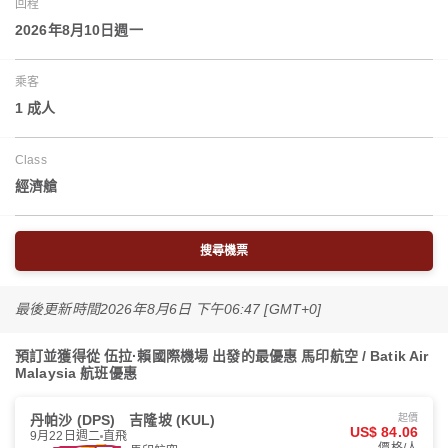
回程
2026年8月10日週一
乘客
1 成人
Class
經濟艙
搜尋機票
最後更新時間
2026年8月6日 下午06:47 [GMT+0]
預訂並獲得從 伍拉·賴國際機場 出發的最優惠 馬印航空 / Batik Air
Malaysia 航班優惠
丹帕沙 (DPS)
吉隆坡 (KUL)
起價
US$ 84.06
9月22日週二
直飛