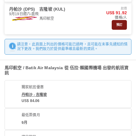
丹帕沙 (DPS)
吉隆坡 (KUL)
起價
US$ 91.92
9月19日週六
直飛
價格/人
馬印航空
預訂
請注意，此頁面上列出的價格可能已過時，且可能在未事先通知的情
況下更改。我們致力於提供最準確且最新的資訊。
馬印航空 / Batik Air Malaysia 從 伍拉·賴國際機場 出發的航班資
訊
獨家航班優惠
丹帕沙 - 吉隆坡
US$ 84.06
最低票價月
9月