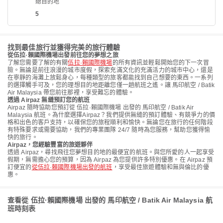
總目的地
5
找到最佳旅行並獲得完美的旅行體驗
從伍拉·賴國際機場出發前往您的夢想之旅
了解您需要了解的有關
伍拉·賴國際機場
的所有資訊並輕鬆開始您的下一次冒
險。無論是前往浪漫的城市度假，探索充滿文化的充滿活力的城市中心，還是
在寧靜的海灘上放鬆身心，每種類型的旅客都能找到自己想要的東西。一系列
的選擇觸手可及，您的理想目的地距離您僅一趟航班之遙。讓 馬印航空 / Batik
Air Malaysia 帶您前往那裡，享受難忘的體驗。
透過 Airpaz 無縫預訂您的航班
Airpaz 隨時協助您預訂從 伍拉·賴國際機場 出發的 馬印航空 / Batik Air
Malaysia 航班。為什麼選擇Airpaz？我們提供無縫的預訂體驗、有競爭力的價
格和出色的客戶支持，以確保您的旅程順利和愉快。無論您在旅行的任何階段
有特殊要求或需要協助，我們的專業團隊 24/7 隨時為您服務，幫助您獲得愉
快的旅行。
Airpaz，您經驗豐富的旅遊夥伴
透過 Airpaz，尋找飛往您夢想目的地的最便宜的航班。與您所愛的人一起享受
假期，無需擔心您的預算，因為 Airpaz 為您提供許多特別優惠。在 Airpaz 預
訂便宜的
從伍拉·賴國際機場出發的航班
，享受最佳旅遊體驗和無與倫比的優
惠。
查看從 伍拉·賴國際機場 出發的 馬印航空 / Batik Air Malaysia 航
班時刻表