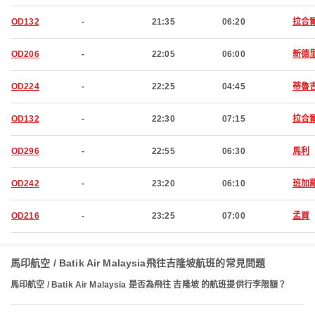
OD132
-
21:35
06:20
拉合
OD206
-
22:05
06:00
新德
OD224
-
22:25
04:45
蒂魯
OD132
-
22:30
07:15
拉合
OD296
-
22:55
06:30
馬利
OD242
-
23:20
06:10
班加
OD216
-
23:25
07:00
孟買
馬印航空 / Batik Air Malaysia飛往吉隆坡航班的常見問題
馬印航空 / Batik Air Malaysia 是否為飛往 吉隆坡 的航班提供行李限額？