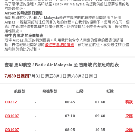
為了陪伴您的旅程，馬印航空 / Batik Air Malaysia 為您提供前往您夢想目的地
的舒適航班。
Airpaz 的無縫預訂體驗
預訂馬印航空 / Batik Air Malaysia飛往吉隆坡的航班時遇到問題嗎？使用
Airpaz ，輕鬆預訂前往任何目的地的旅程。在我們的協助下，您可以在同一個
應用中新增特殊要求和自訂航班需求。我們提供24小時全天候客服，確保旅程
順暢無虞。
飛往 吉隆坡 的廉價航班
取得 Airpaz 航班的特別優惠。利用我們包含令人興奮的優惠的獨家促銷活
動，自信輕鬆地開始您的
飛往吉隆坡的航班
！預訂便宜航班，享受最佳旅行體
驗和無與倫比的折扣。
查看 馬印航空 / Batik Air Malaysia 至 吉隆坡 的航班時刻表
7月30日週四
7月31日週五
8月1日週六
8月2日週日
航班號
飛機型號
出發
抵達
OD232
-
00:45
07:40
科欽
OD1007
-
07:10
09:40
亞庇
OD1007
-
08:05
10:35
亞庇