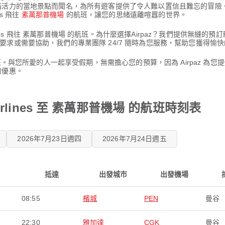
滿活力的當地景點而聞名，為所有遊客提供了令人難以置信且難忘的冒險
es 飛往
素萬那普機場
的航班，讓您的思緒遠離喧囂的世界。
an Airlines 飛往 素萬那普機場 的航班。為什麼選擇Airpaz？我們
求或需要協助，我們的專業團隊 24/7 隨時為您服務，幫助您獲得愉
。與您所愛的人一起享受假期，無需擔心您的預算，因為 Airpaz 為您提供
的優惠。
 Airlines 至 素萬那普機場 的航班時刻表
2026年7月23日週四
2026年7月24日週五
抵達
出發城市
出發機場
08:55
檳城
PEN
曼谷
22:30
雅加達
CGK
曼谷