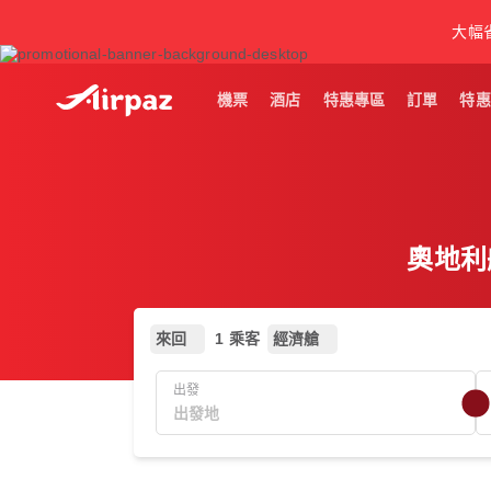
大幅
機票
酒店
特惠專區
訂單
特惠
奧地利航
來回
1 乘客
經濟艙
出發