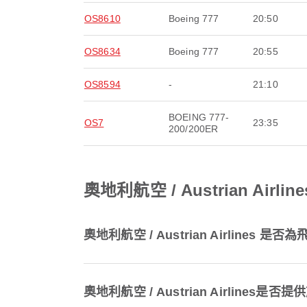
OS8610
Boeing 777
20:50
OS8634
Boeing 777
20:55
OS8594
-
21:10
BOEING 777-
OS7
23:35
200/200ER
奧地利航空 / Austrian A
奧地利航空 / Austrian Airline
奧地利航空 / Austrian Airli