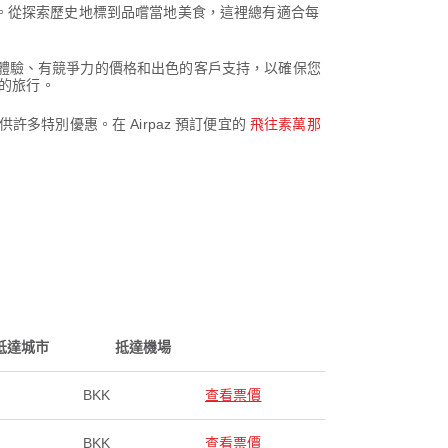
。從探索歷史地標到品嚐當地美食，這裡總有適合每
提供無縫的預訂體驗、有競爭力的價格和出色的客戶支持，以確保您
快的旅行。
許多特別優惠。在 Airpaz 預訂便宜的
飛往素萬那
抵達城市
抵達機場
BKK
查看票價
BKK
查看票價