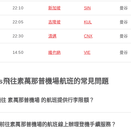
22:10
新加坡
SIN
曼谷
22:05
吉隆坡
KUL
曼谷
22:30
清邁
CNX
曼谷
14:50
維也納
VIE
曼谷
irlines飛往素萬那普機場航班的常見問題
s 是否為飛往 素萬那普機場 的航班提供行李限額？
nes是否提供前往素萬那普機場的航班線上辦理登機手續服務？