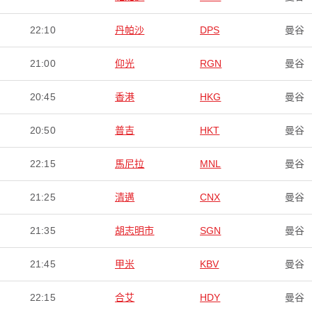
22:10
丹帕沙
DPS
曼谷
21:00
仰光
RGN
曼谷
20:45
香港
HKG
曼谷
20:50
普吉
HKT
曼谷
22:15
馬尼拉
MNL
曼谷
21:25
清邁
CNX
曼谷
21:35
胡志明市
SGN
曼谷
21:45
甲米
KBV
曼谷
22:15
合艾
HDY
曼谷