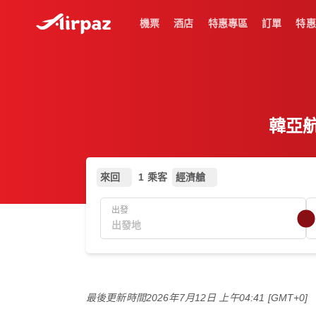
機票
酒店
特惠專區
訂單
特惠
韓亞航
來回
1 乘客
經濟艙
出發
最後更新時間
2026年7月12日 上午04:41 [GMT+0]