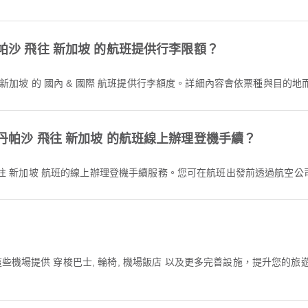
否為從 丹帕沙 飛往 新加坡 的航班提供行李限額？
從 丹帕沙 前往 新加坡 的 國內 & 國際 航班提供行李額度。詳細內容會依票種與目
否提供從 丹帕沙 飛往 新加坡 的航班線上辦理登機手續？
供從 丹帕沙 飛往 新加坡 航班的線上辦理登機手續服務。您可在航班出發前透過航空
這些機場提供 穿梭巴士, 輪椅, 機場飯店 以及更多完善設施，提升您的