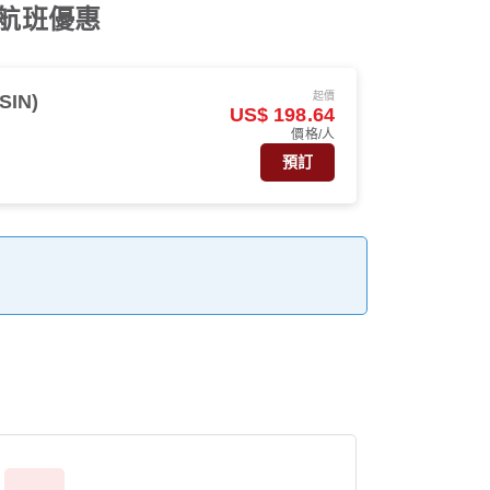
s 航班優惠
起價
SIN)
US$ 198.64
價格/人
預訂
。