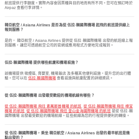
航班提供行李額度。實際內容會因票種與目的地而有所不同。您可在預訂時於
Airpaz 查看行李詳情。
韓亞航空 / Asiana Airlines 是否為從 伍拉·賴國際機場 起飛的航班提供線上
報到服務？
是的， 韓亞航空 / Asiana Airlines 提供從 伍拉·賴國際機場 出發的航班線上報
到服務，讓您可透過航空公司的官網或應用程式方便地完成報到。
伍拉·賴國際機場 提供哪些航廈和機場設施？
該機場提供 吸煙區, 育嬰室, 機場飯店 及多種其他便利設施，提升您的出行體
驗。您可以在
伍拉·賴國際機場
查看設施與航廈配置的詳細資訊。
從 伍拉·賴國際機場 出發最受歡迎的機場航線有哪些？
從 伍拉·賴國際機場 飛往 素萬那普機場 的航班
,
從 伍拉·賴國際機場 飛往 樟宜
機場 的航班
,
從 伍拉·賴國際機場 飛往 釜山金海國際機場 的航班
是從 伍拉·賴
國際機場 出發最受歡迎的機場航線。這些航線為您的行程提供便利的轉接。
從 伍拉·賴國際機場，乘坐 韓亞航空 / Asiana Airlines 出發的最早航班是幾
點出發的？