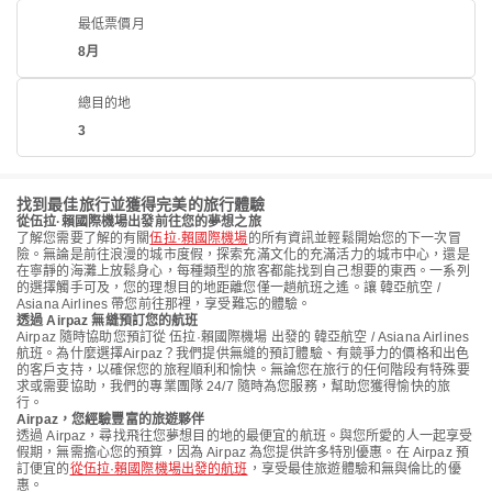
最低票價月
8月
總目的地
3
找到最佳旅行並獲得完美的旅行體驗
從伍拉·賴國際機場出發前往您的夢想之旅
了解您需要了解的有關
伍拉·賴國際機場
的所有資訊並輕鬆開始您的下一次冒
險。無論是前往浪漫的城市度假，探索充滿文化的充滿活力的城市中心，還是
在寧靜的海灘上放鬆身心，每種類型的旅客都能找到自己想要的東西。一系列
的選擇觸手可及，您的理想目的地距離您僅一趟航班之遙。讓 韓亞航空 /
Asiana Airlines 帶您前往那裡，享受難忘的體驗。
透過 Airpaz 無縫預訂您的航班
Airpaz 隨時協助您預訂從 伍拉·賴國際機場 出發的 韓亞航空 / Asiana Airlines
航班。為什麼選擇Airpaz？我們提供無縫的預訂體驗、有競爭力的價格和出色
的客戶支持，以確保您的旅程順利和愉快。無論您在旅行的任何階段有特殊要
求或需要協助，我們的專業團隊 24/7 隨時為您服務，幫助您獲得愉快的旅
行。
Airpaz，您經驗豐富的旅遊夥伴
透過 Airpaz，尋找飛往您夢想目的地的最便宜的航班。與您所愛的人一起享受
假期，無需擔心您的預算，因為 Airpaz 為您提供許多特別優惠。在 Airpaz 預
訂便宜的
從伍拉·賴國際機場出發的航班
，享受最佳旅遊體驗和無與倫比的優
惠。