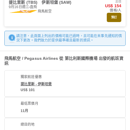
提比里斯 (TBS)
伊斯坦堡 (SAW)
起價
US$ 154
9月16日週三
直飛
價格/人
飛馬航空
預訂
請注意，此頁面上列出的價格可能已過時，且可能在未事先通知的情
況下更改。我們致力於提供最準確且最新的資訊。
飛馬航空 / Pegasus Airlines 從 第比利斯國際機場 出發的航班資
訊
獨家航班優惠
提比里斯 - 伊斯坦堡
US$ 101
最低票價月
11月
總目的地