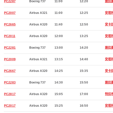
PC2287
Boeing 737
11:00
12:20
達拉
PC2007
Airbus A321
11:00
12:25
安塔
PC2665
Airbus A320
11:40
12:50
安卡
PC2011
Airbus A320
12:00
13:25
安塔
PC2281
Boeing 737
13:00
14:20
達拉
PC2009
Airbus A321
13:15
14:40
安塔
PC2667
Airbus A320
14:25
15:35
安卡
PC2283
Boeing 737
14:30
15:50
達拉
PC2817
Airbus A320
15:05
17:00
特拉
PC2017
Airbus A320
15:25
16:50
安塔