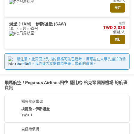
價格/人
飛馬航空
預訂
漢堡 (HAM)
伊斯坦堡 (SAW)
起價
TWD 2,036
10月4日週日
直飛
價格/人
飛馬航空
預訂
請注意，此頁面上列出的價格可能已過時，且可能在未事先通知的情
況下更改。我們致力於提供最準確且最新的資訊。
飛馬航空 / Pegasus Airlines飛往 薩比哈·格克琴國際機場 的航班
資訊
獨家航班優惠
埃爾詹 - 伊斯坦堡
TWD 1
最低票價月