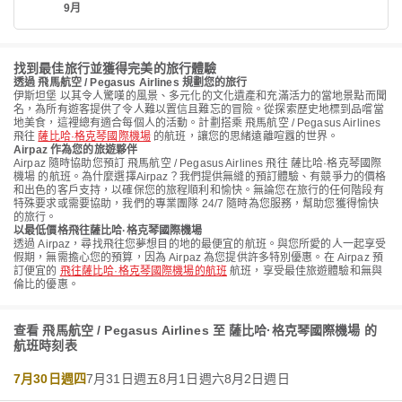
9月
找到最佳旅行並獲得完美的旅行體驗
透過 飛馬航空 / Pegasus Airlines 規劃您的旅行
伊斯坦堡 以其令人驚嘆的風景、多元化的文化遺產和充滿活力的當地景點而聞
名，為所有遊客提供了令人難以置信且難忘的冒險。從探索歷史地標到品嚐當
地美食，這裡總有適合每個人的活動。計劃搭乘 飛馬航空 / Pegasus Airlines
飛往
薩比哈·格克琴國際機場
的航班，讓您的思緒遠離喧囂的世界。
Airpaz 作為您的旅遊夥伴
Airpaz 隨時協助您預訂 飛馬航空 / Pegasus Airlines 飛往 薩比哈·格克琴國際
機場 的航班。為什麼選擇Airpaz？我們提供無縫的預訂體驗、有競爭力的價格
和出色的客戶支持，以確保您的旅程順利和愉快。無論您在旅行的任何階段有
特殊要求或需要協助，我們的專業團隊 24/7 隨時為您服務，幫助您獲得愉快
的旅行。
以最低價格飛往薩比哈·格克琴國際機場
透過 Airpaz，尋找飛往您夢想目的地的最便宜的航班。與您所愛的人一起享受
假期，無需擔心您的預算，因為 Airpaz 為您提供許多特別優惠。在 Airpaz 預
訂便宜的
飛往薩比哈·格克琴國際機場的航班
航班，享受最佳旅遊體驗和無與
倫比的優惠。
查看 飛馬航空 / Pegasus Airlines 至 薩比哈·格克琴國際機場 的
航班時刻表
7月30日週四
7月31日週五
8月1日週六
8月2日週日