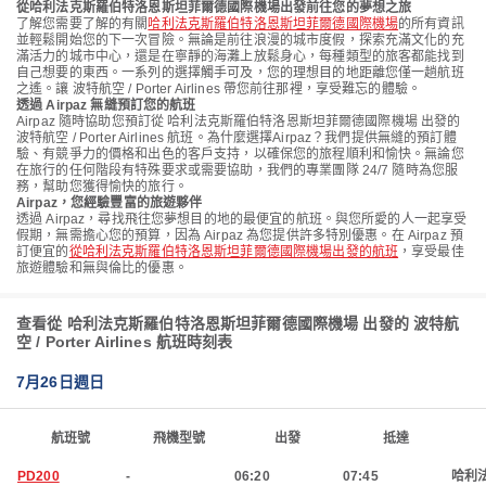
從哈利法克斯羅伯特洛恩斯坦菲爾德國際機場出發前往您的夢想之旅
了解您需要了解的有關
哈利法克斯羅伯特洛恩斯坦菲爾德國際機場
的所有資訊
並輕鬆開始您的下一次冒險。無論是前往浪漫的城市度假，探索充滿文化的充
滿活力的城市中心，還是在寧靜的海灘上放鬆身心，每種類型的旅客都能找到
自己想要的東西。一系列的選擇觸手可及，您的理想目的地距離您僅一趟航班
之遙。讓 波特航空 / Porter Airlines 帶您前往那裡，享受難忘的體驗。
透過 Airpaz 無縫預訂您的航班
Airpaz 隨時協助您預訂從 哈利法克斯羅伯特洛恩斯坦菲爾德國際機場 出發的
波特航空 / Porter Airlines 航班。為什麼選擇Airpaz？我們提供無縫的預訂體
驗、有競爭力的價格和出色的客戶支持，以確保您的旅程順利和愉快。無論您
在旅行的任何階段有特殊要求或需要協助，我們的專業團隊 24/7 隨時為您服
務，幫助您獲得愉快的旅行。
Airpaz，您經驗豐富的旅遊夥伴
透過 Airpaz，尋找飛往您夢想目的地的最便宜的航班。與您所愛的人一起享受
假期，無需擔心您的預算，因為 Airpaz 為您提供許多特別優惠。在 Airpaz 預
訂便宜的
從哈利法克斯羅伯特洛恩斯坦菲爾德國際機場出發的航班
，享受最佳
旅遊體驗和無與倫比的優惠。
查看從 哈利法克斯羅伯特洛恩斯坦菲爾德國際機場 出發的 波特航
空 / Porter Airlines 航班時刻表
7月26日週日
航班號
飛機型號
出發
抵達
PD200
-
06:20
07:45
哈利