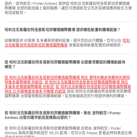
是的，波特航空 / Porter Airlines 提供從 哈利法克斯羅伯特洛恩斯坦菲爾德國
際機場 出發的航班線上報到服務，讓您可透過航空公司的官網或應用程式方便
地完成報到。
哈利法克斯羅伯特洛恩斯坦菲爾德國際機場 提供哪些航廈和機場設施？
該機場提供 計程車 及多種其他便利設施，提升您的出行體驗。您可以在
哈利
法克斯羅伯特洛恩斯坦菲爾德國際機場
查看設施與航廈配置的詳細資訊。
從 哈利法克斯羅伯特洛恩斯坦菲爾德國際機場 出發最受歡迎的機場航線有
哪些？
從 哈利法克斯羅伯特洛恩斯坦菲爾德國際機場 飛往 蒙特利爾皮埃爾埃利奧特
特魯多國際機場 的航班
,
從 哈利法克斯羅伯特洛恩斯坦菲爾德國際機場 飛往
多倫多皮爾遜國際機場 的航班
,
從 哈利法克斯羅伯特洛恩斯坦菲爾德國際機場
飛往 比利畢曉普多倫多市機場 的航班
是從 哈利法克斯羅伯特洛恩斯坦菲爾德
國際機場 出發最受歡迎的機場航線。這些航線為您的行程提供便利的轉接。
從 哈利法克斯羅伯特洛恩斯坦菲爾德國際機場，乘坐 波特航空 / Porter
Airlines 出發的最早航班是幾點出發的？
從 哈利法克斯羅伯特洛恩斯坦菲爾德國際機場 出發由 波特航空 / Porter
Airlines 執飛的最早航班於 06:20 起飛。您可以在 Airpaz 查看此時刻表並比較