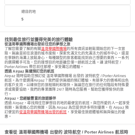
總目的地
5
找到最佳旅行並獲得完美的旅行體驗
從溫哥華國際機場出發前往您的夢想之旅
了解您需要了解的有關
溫哥華國際機場
的所有資訊並輕鬆開始您的下一次冒
險。無論是前往浪漫的城市度假，探索充滿文化的充滿活力的城市中心，還是
在寧靜的海灘上放鬆身心，每種類型的旅客都能找到自己想要的東西。一系列
的選擇觸手可及，您的理想目的地距離您僅一趟航班之遙。讓 波特航空 /
Porter Airlines 帶您前往那裡，享受難忘的體驗。
透過 Airpaz 無縫預訂您的航班
Airpaz 隨時協助您預訂從 溫哥華國際機場 出發的 波特航空 / Porter Airlines
航班。為什麼選擇Airpaz？我們提供無縫的預訂體驗、有競爭力的價格和出色
的客戶支持，以確保您的旅程順利和愉快。無論您在旅行的任何階段有特殊要
求或需要協助，我們的專業團隊 24/7 隨時為您服務，幫助您獲得愉快的旅
行。
Airpaz，您經驗豐富的旅遊夥伴
透過 Airpaz，尋找飛往您夢想目的地的最便宜的航班。與您所愛的人一起享受
假期，無需擔心您的預算，因為 Airpaz 為您提供許多特別優惠。在 Airpaz 預
訂便宜的
從溫哥華國際機場出發的航班
，享受最佳旅遊體驗和無與倫比的優
惠。
查看從 溫哥華國際機場 出發的 波特航空 / Porter Airlines 航班時