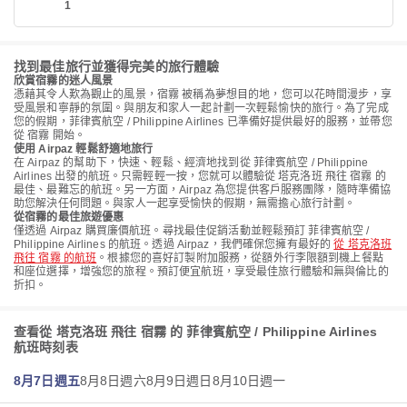
1
找到最佳旅行並獲得完美的旅行體驗
欣賞宿霧的迷人風景
憑藉其令人歎為觀止的風景，宿霧 被稱為夢想目的地，您可以花時間漫步，享
受風景和寧靜的氛圍。與朋友和家人一起計劃一次輕鬆愉快的旅行。為了完成
您的假期，菲律賓航空 / Philippine Airlines 已準備好提供最好的服務，並帶您
從 宿霧 開始。
使用 Airpaz 輕鬆舒適地旅行
在 Airpaz 的幫助下，快速、輕鬆、經濟地找到從 菲律賓航空 / Philippine
Airlines 出發的航班。只需輕輕一按，您就可以體驗從 塔克洛班 飛往 宿霧 的
最佳、最難忘的航班。另一方面，Airpaz 為您提供客戶服務團隊，隨時準備協
助您解決任何問題。與家人一起享受愉快的假期，無需擔心旅行計劃。
從宿霧的最佳旅遊優惠
僅透過 Airpaz 購買廉價航班。尋找最佳促銷活動並輕鬆預訂 菲律賓航空 /
Philippine Airlines 的航班。透過 Airpaz，我們確保您擁有最好的
從 塔克洛班
飛往 宿霧 的航班
。根據您的喜好訂製附加服務，從額外行李限額到機上餐點
和座位選擇，增強您的旅程。預訂便宜航班，享受最佳旅行體驗和無與倫比的
折扣。
查看從 塔克洛班 飛往 宿霧 的 菲律賓航空 / Philippine Airlines
航班時刻表
8月7日週五
8月8日週六
8月9日週日
8月10日週一