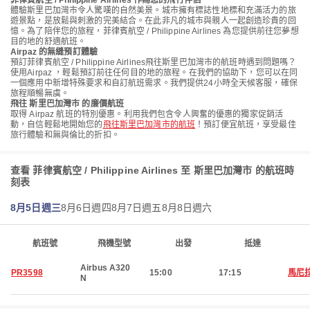
菲律賓航空 / Philippine Airlines 作為您的飛行伴侶
體驗斯里巴加灣市令人驚嘆的自然美景。城市擁有標誌性地標和充滿活力的旅
遊景點，是放鬆與刺激的完美結合。在此非凡的城市與親人一起創造珍貴的回
憶。為了陪伴您的旅程，菲律賓航空 / Philippine Airlines 為您提供前往您夢想
目的地的舒適航班。
Airpaz 的無縫預訂體驗
預訂菲律賓航空 / Philippine Airlines飛往斯里巴加灣市的航班時遇到問題嗎？
使用Airpaz ，輕鬆預訂前往任何目的地的旅程。在我們的協助下，您可以在同
一個應用中新增特殊要求和自訂航班需求。我們提供24小時全天候客服，確保
旅程順暢無虞。
飛往 斯里巴加灣市 的廉價航班
取得 Airpaz 航班的特別優惠。利用我們包含令人興奮的優惠的獨家促銷活
動，自信輕鬆地開始您的
飛往斯里巴加灣市的航班
！預訂便宜航班，享受最佳
旅行體驗和無與倫比的折扣。
查看 菲律賓航空 / Philippine Airlines 至 斯里巴加灣市 的航班時
刻表
8月5日週三
8月6日週四
8月7日週五
8月8日週六
航班號
飛機型號
出發
抵達
Airbus A320
PR3598
15:00
17:15
馬尼
N