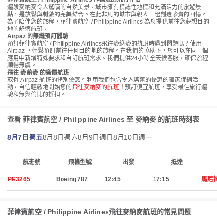
菲律賓航空 / Philippine Airlines 作為您的飛行伴侶
體驗麥納麥令人驚嘆的自然美景。城市擁有標誌性地標和充滿活力的旅遊景
點，是放鬆與刺激的完美結合。在此非凡的城市與親人一起創造珍貴的回憶。
為了陪伴您的旅程，菲律賓航空 / Philippine Airlines 為您提供前往您夢想目的
地的舒適航班。
Airpaz 的無縫預訂體驗
預訂菲律賓航空 / Philippine Airlines飛往麥納麥的航班時遇到問題嗎？使用
Airpaz ，輕鬆預訂前往任何目的地的旅程。在我們的協助下，您可以在同一個
應用中新增特殊要求和自訂航班需求。我們提供24小時全天候客服，確保旅程
順暢無虞。
飛往 麥納麥 的廉價航班
取得 Airpaz 航班的特別優惠。利用我們包含令人興奮的優惠的獨家促銷活
動，自信輕鬆地開始您的
飛往麥納麥的航班
！預訂便宜航班，享受最佳旅行體
驗和無與倫比的折扣。
查看 菲律賓航空 / Philippine Airlines 至 麥納麥 的航班時刻表
8月7日週五
8月8日週六
8月9日週日
8月10日週一
航班號
飛機型號
出發
抵達
PR3265
Boeing 787
12:45
17:15
馬尼
菲律賓航空 / Philippine Airlines飛往麥納麥航班的常見問題