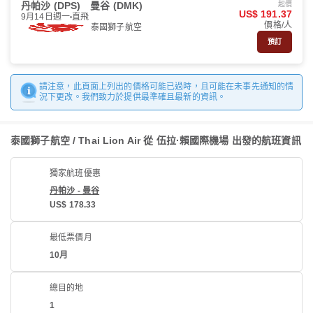
丹帕沙 (DPS)
曼谷 (DMK)
起價
US$ 191.37
9月14日週一
直飛
價格/人
泰國獅子航空
預訂
請注意，此頁面上列出的價格可能已過時，且可能在未事先通知的情
況下更改。我們致力於提供最準確且最新的資訊。
泰國獅子航空 / Thai Lion Air 從 伍拉·賴國際機場 出發的航班資訊
獨家航班優惠
丹帕沙 - 曼谷
US$ 178.33
最低票價月
10月
總目的地
1