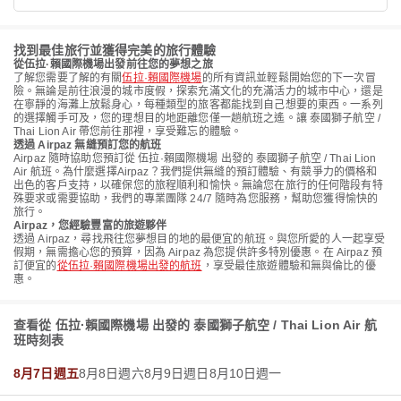
找到最佳旅行並獲得完美的旅行體驗
從伍拉·賴國際機場出發前往您的夢想之旅
了解您需要了解的有關
伍拉·賴國際機場
的所有資訊並輕鬆開始您的下一次冒
險。無論是前往浪漫的城市度假，探索充滿文化的充滿活力的城市中心，還是
在寧靜的海灘上放鬆身心，每種類型的旅客都能找到自己想要的東西。一系列
的選擇觸手可及，您的理想目的地距離您僅一趟航班之遙。讓 泰國獅子航空 /
Thai Lion Air 帶您前往那裡，享受難忘的體驗。
透過 Airpaz 無縫預訂您的航班
Airpaz 隨時協助您預訂從 伍拉·賴國際機場 出發的 泰國獅子航空 / Thai Lion
Air 航班。為什麼選擇Airpaz？我們提供無縫的預訂體驗、有競爭力的價格和
出色的客戶支持，以確保您的旅程順利和愉快。無論您在旅行的任何階段有特
殊要求或需要協助，我們的專業團隊 24/7 隨時為您服務，幫助您獲得愉快的
旅行。
Airpaz，您經驗豐富的旅遊夥伴
透過 Airpaz，尋找飛往您夢想目的地的最便宜的航班。與您所愛的人一起享受
假期，無需擔心您的預算，因為 Airpaz 為您提供許多特別優惠。在 Airpaz 預
訂便宜的
從伍拉·賴國際機場出發的航班
，享受最佳旅遊體驗和無與倫比的優
惠。
查看從 伍拉·賴國際機場 出發的 泰國獅子航空 / Thai Lion Air 航
班時刻表
8月7日週五
8月8日週六
8月9日週日
8月10日週一