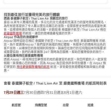
找到最佳旅行並獲得完美的旅行體驗
透過 泰國獅子航空 / Thai Lion Air 規劃您的旅行
曼谷 以其令人驚嘆的風景、多元化的文化遺產和充滿活力的當地景點而聞名，
為所有遊客提供了令人難以置信且難忘的冒險。從探索歷史地標到品嚐當地美
食，這裡總有適合每個人的活動。計劃搭乘 泰國獅子航空 / Thai Lion Air 飛往
廊曼國際機場
的航班，讓您的思緒遠離喧囂的世界。
Airpaz 作為您的旅遊夥伴
Airpaz 隨時協助您預訂 泰國獅子航空 / Thai Lion Air 飛往 廊曼國際機場 的航
班。為什麼選擇Airpaz？我們提供無縫的預訂體驗、有競爭力的價格和出色的
客戶支持，以確保您的旅程順利和愉快。無論您在旅行的任何階段有特殊要求
或需要協助，我們的專業團隊 24/7 隨時為您服務，幫助您獲得愉快的旅行。
以最低價格飛往廊曼國際機場
透過 Airpaz，尋找飛往您夢想目的地的最便宜的航班。與您所愛的人一起享受
假期，無需擔心您的預算，因為 Airpaz 為您提供許多特別優惠。在 Airpaz 預
訂便宜的
飛往廊曼國際機場的航班
航班，享受最佳旅遊體驗和無與倫比的優
惠。
查看 泰國獅子航空 / Thai Lion Air 至 廊曼國際機場 的航班時刻表
7月29日週三
7月30日週四
7月31日週五
8月1日週六
航班號
飛機型號
出發
抵達