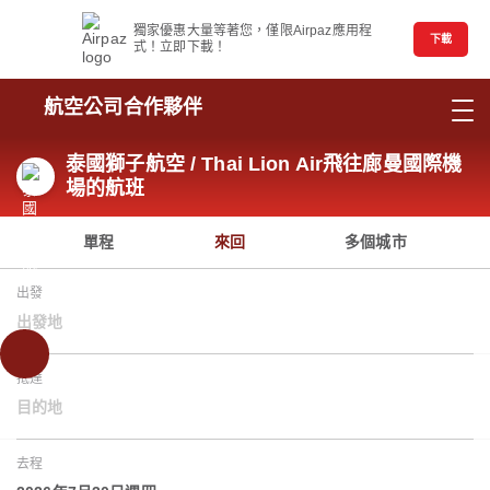
獨家優惠大量等著您，僅限Airpaz應用程
下載
式！立即下載！
航空公司合作夥伴
泰國獅子航空 / Thai Lion Air飛往廊曼國際機
場的航班
單程
來回
多個城市
出發
出發地
抵達
目的地
去程