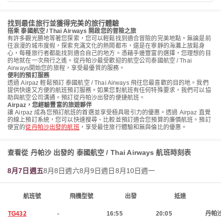
找到最佳旅行並獲得完美的旅行體驗
搭乘 泰國航空 / Thai Airways 開啟您的冒險之旅
有許多觀光勝地等著您探索，您可以輕鬆找到適合冒險的完美地點。無論是前
往浪漫的城市度假，探索充滿文化的熱鬧都市，還是在寧靜的海灘上放鬆身
心，每種旅行者都能找到適合自己的地方。憑藉手邊豐富的選擇，您理想的目
的地就在一次飛行之遙。從丹帕沙最受歡迎的航空公司泰國航空 / Thai
Airways開始您的旅程，享受最優質的服務。
便利的預訂服務
透過 Airpaz 輕鬆預訂 泰國航空 / Thai Airways 飛往您最喜歡的目的地。我們
提供快速又方便的航班預訂服務。如果您對航班有任何特殊要求，我們可以協
助與航空公司溝通。預訂從丹帕沙出發的便捷航班。
Airpaz，您經驗豐富的旅遊夥伴
讓 Airpaz 成為您預訂航班的首選並享受極具吸引力的優惠。透過 Airpaz 直覺
的線上預訂系統，您可以快速搜尋、比較並預訂適合您預算的廉價航班。預訂
便宜的
從丹帕沙出發的航班
，享受最佳旅行體驗和無與倫比的優惠。
查看從 丹帕沙 出發的 泰國航空 / Thai Airways 航班時刻表
8月7日週五
8月8日週六
8月9日週日
8月10日週一
航班號
飛機型號
出發
抵達
TG432
-
16:55
20:05
丹帕