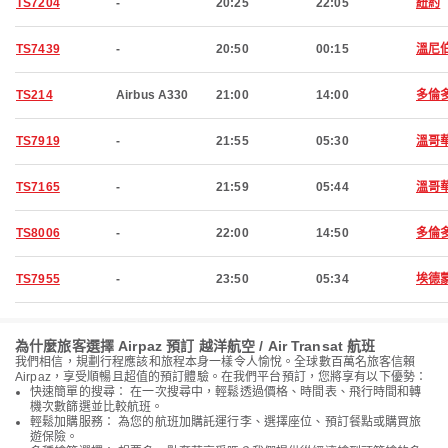
TS7204
-
20:25
22:05
紐約
TS7439
-
20:50
00:15
溫尼
TS214
Airbus A330
21:00
14:00
多倫
TS7919
-
21:55
05:30
溫哥
TS7165
-
21:59
05:44
溫哥
TS8006
-
22:00
14:50
多倫
TS7955
-
23:50
05:34
埃德
為什麼旅客選擇 Airpaz 預訂 越洋航空 / Air Transat 航班
我們相信，規劃行程應該和旅程本身一樣令人愉悅。全球數百萬名旅客信賴
Airpaz，享受順暢且超值的預訂體驗。在我們平台預訂，您將享有以下優勢：
快速簡單的搜尋： 在一次搜尋中，輕鬆透過價格、時間表、飛行時間和轉
機次數篩選並比較航班。
輕鬆加購服務： 為您的航班加購託運行李、選擇座位、預訂餐點或購買旅
遊保險。