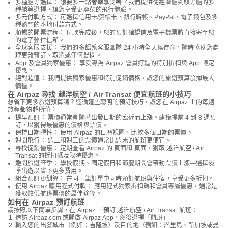
多種艙等選擇： 想要多一點奢華享受嗎？我們提供從經濟艙到頭等艙的多
種艙等選擇，讓您享受更尊榮的飛行體驗。
多元付款方式： 可選擇信用卡/簽帳卡、銀行轉帳、PayPal、電子錢包及多
種熱門的本地付款方式。
順暢的開票流程： 付款完成後，您的預訂確認信及電子機票將直接寄至您
的電子郵件信箱。
全球客服支援： 我們的多語系客服團隊 24 小時全天候待命，隨時協助您處
理更改預訂、取消或任何疑問。
App 及會員獨家優惠： 享受專為 Airpaz 會員打造的特別折扣與 App 限定
優惠。
絕對超值： 我們提供獨家優惠和特別促銷價格，讓您的旅遊預算發揮最大
價值。
在 Airpaz 尋找 越洋航空 / Air Transat 便宜航班的小技巧
想省下更多旅遊預算嗎？遵循這些聰明的預訂技巧，讓您在 Airpaz 上的每趟
旅程都物超所值：
提早預訂： 票價通常會隨著出發日期的臨近而上漲。建議提前 4 到 8 週預
訂，以獲得最優惠的價格與票價。
保持日期彈性： 使用 Airpaz 的日曆視圖，比較多個日期的票價。
週間飛行： 週二和週三的票價通常比週末的航班更便宜。
尋找促銷優惠： 定期查看 Airpaz 的 頁面和 頁面，獲取 越洋航空 / Air
Transat 的折扣碼及限時優惠。
避開旅遊旺季： 學校假期、國定假日和節慶期間會帶動票價上漲—選擇淡
季出遊以省下更多費用。
組合預訂更划算： 在同一筆訂單中同時預訂航班與住宿，享受更多折扣。
使用 Airpaz 應用程式付款： 應用程式獨家折扣碼和會員專屬優惠，通常是
獲取較低航班票價的最佳途徑。
如何在 Airpaz 預訂航班
請按照以下簡單步驟，在 Airpaz 上預訂 越洋航空 / Air Transat 航班：
造訪 Airpaz.com 或開啟 Airpaz App，然後選擇「航班」
輸入您的出發城市（例如：吉隆坡）及目的地（例如：峇里島、新加坡或曼