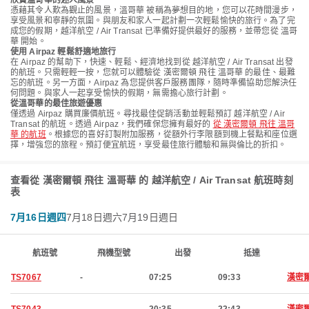
欣賞溫哥華的迷人風景
憑藉其令人歎為觀止的風景，溫哥華 被稱為夢想目的地，您可以花時間漫步，
享受風景和寧靜的氛圍。與朋友和家人一起計劃一次輕鬆愉快的旅行。為了完
成您的假期，越洋航空 / Air Transat 已準備好提供最好的服務，並帶您從 溫哥
華 開始。
使用 Airpaz 輕鬆舒適地旅行
在 Airpaz 的幫助下，快速、輕鬆、經濟地找到從 越洋航空 / Air Transat 出發
的航班。只需輕輕一按，您就可以體驗從 漢密爾頓 飛往 溫哥華 的最佳、最難
忘的航班。另一方面，Airpaz 為您提供客戶服務團隊，隨時準備協助您解決任
何問題。與家人一起享受愉快的假期，無需擔心旅行計劃。
從溫哥華的最佳旅遊優惠
僅透過 Airpaz 購買廉價航班。尋找最佳促銷活動並輕鬆預訂 越洋航空 / Air
Transat 的航班。透過 Airpaz，我們確保您擁有最好的
從 漢密爾頓 飛往 溫哥
華 的航班
。根據您的喜好訂製附加服務，從額外行李限額到機上餐點和座位選
擇，增強您的旅程。預訂便宜航班，享受最佳旅行體驗和無與倫比的折扣。
查看從 漢密爾頓 飛往 溫哥華 的 越洋航空 / Air Transat 航班時刻
表
7月16日週四
7月18日週六
7月19日週日
航班號
飛機型號
出發
抵達
TS7067
-
07:25
09:33
漢密