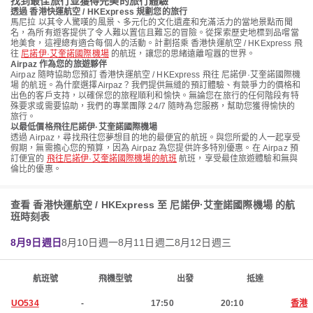
找到最佳旅行並獲得完美的旅行體驗
透過 香港快運航空 / HKExpress 規劃您的旅行
馬尼拉 以其令人驚嘆的風景、多元化的文化遺產和充滿活力的當地景點而聞
名，為所有遊客提供了令人難以置信且難忘的冒險。從探索歷史地標到品嚐當
地美食，這裡總有適合每個人的活動。計劃搭乘 香港快運航空 / HKExpress 飛
往
尼諾伊·艾奎諾國際機場
的航班，讓您的思緒遠離喧囂的世界。
Airpaz 作為您的旅遊夥伴
Airpaz 隨時協助您預訂 香港快運航空 / HKExpress 飛往 尼諾伊·艾奎諾國際機
場 的航班。為什麼選擇Airpaz？我們提供無縫的預訂體驗、有競爭力的價格和
出色的客戶支持，以確保您的旅程順利和愉快。無論您在旅行的任何階段有特
殊要求或需要協助，我們的專業團隊 24/7 隨時為您服務，幫助您獲得愉快的
旅行。
以最低價格飛往尼諾伊·艾奎諾國際機場
透過 Airpaz，尋找飛往您夢想目的地的最便宜的航班。與您所愛的人一起享受
假期，無需擔心您的預算，因為 Airpaz 為您提供許多特別優惠。在 Airpaz 預
訂便宜的
飛往尼諾伊·艾奎諾國際機場的航班
航班，享受最佳旅遊體驗和無與
倫比的優惠。
查看 香港快運航空 / HKExpress 至 尼諾伊·艾奎諾國際機場 的航
班時刻表
8月9日週日
8月10日週一
8月11日週二
8月12日週三
航班號
飛機型號
出發
抵達
UO534
-
17:50
20:10
香港