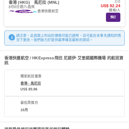
香港 (HKG)
馬尼拉 (MNL)
起價
US$ 92.24
8月8日週六
直飛
價格/人
香港快運航空
預訂
請注意，此頁面上列出的價格可能已過時，且可能在未事先通知的情
況下更改。我們致力於提供最準確且最新的資訊。
香港快運航空 / HKExpress飛往 尼諾伊·艾奎諾國際機場 的航班資
訊
獨家航班優惠
香港 - 馬尼拉
US$ 85.96
最低票價月
10月