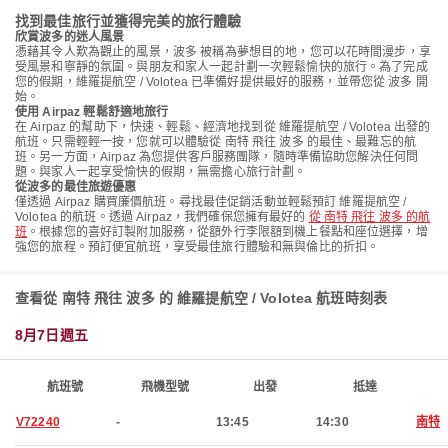
找到最佳旅行並獲得完美的旅行體驗
欣賞波多的迷人風景
憑藉其令人歎為觀止的風景，波多 被稱為夢想目的地，您可以花時間漫步，享
受風景和寧靜的氛圍。與朋友和家人一起計劃一次輕鬆愉快的旅行。為了完成
您的假期，維羅提航空 / Volotea 已準備好提供最好的服務，並帶您從 波多 開
始。
使用 Airpaz 輕鬆舒適地旅行
在 Airpaz 的幫助下，快速、輕鬆、經濟地找到從 維羅提航空 / Volotea 出發的
航班。只需輕輕一按，您就可以體驗從 南特 飛往 波多 的最佳、最難忘的航
班。另一方面，Airpaz 為您提供客戶服務團隊，隨時準備協助您解決任何問
題。與家人一起享受愉快的假期，無需擔心旅行計劃。
從波多的最佳旅遊優惠
僅透過 Airpaz 購買廉價航班。尋找最佳促銷活動並輕鬆預訂 維羅提航空 /
Volotea 的航班。透過 Airpaz，我們確保您擁有最好的
從 南特 飛往 波多 的航
班
。根據您的喜好訂製附加服務，從額外行李限額到機上餐點和座位選擇，增
強您的旅程。預訂便宜航班，享受最佳旅行體驗和無與倫比的折扣。
查看從 南特 飛往 波多 的 維羅提航空 / Volotea 航班時刻表
8月7日週五
航班號
飛機型號
出發
抵達
V72240
-
13:45
14:30
南特