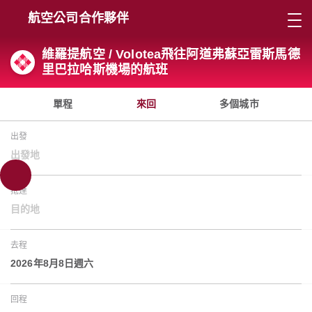
航空公司合作夥伴
維羅提航空 / Volotea飛往阿道弗蘇亞雷斯馬德
里巴拉哈斯機場的航班
單程
來回
多個城市
出發
出發地
抵達
目的地
去程
2026年8月8日週六
回程