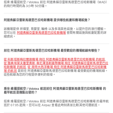
搭乘 維羅提航空 / Volotea 前往 阿道弗蘇亞雷斯馬德里巴拉哈斯機場（MAD）
的飛行時間約為 3小時 50分鐘。
阿道弗蘇亞雷斯馬德里巴拉哈斯機場 提供哪些航廈和機場設施？
該機場提供 祈禱室, 育嬰室, 輪椅 以及多項其他設施，以提升您的旅行體驗。
您可以在
阿道弗蘇亞雷斯馬德里巴拉哈斯機場
查閱有關設施與航廈配置的詳
細資訊。
前往 阿道弗蘇亞雷斯馬德里巴拉哈斯機場 最受歡迎的機場航線有哪些？
從 科斯塔斯梅拉爾達機場 飛往 阿道弗蘇亞雷斯馬德里巴拉哈斯機場 的航班
,
從 雅典埃萊夫塞里奧斯·韋尼澤洛斯國際機場 飛往 阿道弗蘇亞雷斯馬德里巴拉
哈斯機場 的航班
,
從 南特大西洋機場 飛往 阿道弗蘇亞雷斯馬德里巴拉哈斯機
場 的航班
是前往 阿道弗蘇亞雷斯馬德里巴拉哈斯機場 最受歡迎的機場航線。
這些航線為您的行程提供便利的銜接。
乘坐 維羅提航空 / Volotea 航班前往 阿道弗蘇亞雷斯馬德里巴拉哈斯機場 的
最早航班是幾點出發的？
搭乘 維羅提航空 / Volotea 前往 阿道弗蘇亞雷斯馬德里巴拉哈斯機場 的最早航
班於 07:05 起飛。您可以在 Airpaz 查看此時刻表並比較其他可選航班。