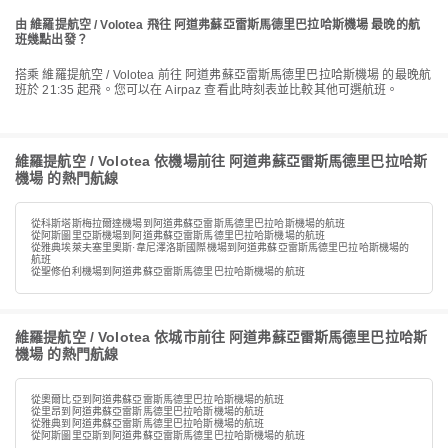
由 維羅提航空 / Volotea 飛往 阿道弗蘇亞雷斯馬德里巴拉哈斯機場 最晚的航
班幾點出發？
搭乘 維羅提航空 / Volotea 前往 阿道弗蘇亞雷斯馬德里巴拉哈斯機場 的最晚航
班於 21:35 起飛。您可以在 Airpaz 查看此時刻表並比較其他可選航班。
維羅提航空 / Volotea 依機場前往 阿道弗蘇亞雷斯馬德里巴拉哈斯
機場 的熱門航線
從科斯塔斯梅拉爾達機場到阿道弗蘇亞雷斯馬德里巴拉哈斯機場的航班
從阿斯圖里亞斯機場到阿道弗蘇亞雷斯馬德里巴拉哈斯機場的航班
從雅典埃萊夫塞里奧斯·韋尼澤洛斯國際機場到阿道弗蘇亞雷斯馬德里巴拉哈斯機場的
航班
從聖修伯利機場到阿道弗蘇亞雷斯馬德里巴拉哈斯機場的航班
維羅提航空 / Volotea 依城市前往 阿道弗蘇亞雷斯馬德里巴拉哈斯
機場 的熱門航線
從奧爾比亞到阿道弗蘇亞雷斯馬德里巴拉哈斯機場的航班
從里昂到阿道弗蘇亞雷斯馬德里巴拉哈斯機場的航班
從雅典到阿道弗蘇亞雷斯馬德里巴拉哈斯機場的航班
從阿斯圖里亞斯到阿道弗蘇亞雷斯馬德里巴拉哈斯機場的航班