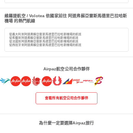
維羅提航空 / Volotea 依國家前往 阿道弗蘇亞雷斯馬德里巴拉哈斯
機場 的熱門航線
從義大利到阿道弗蘇亞雷斯馬德里巴拉哈斯機場的航班
從希臘到阿道弗蘇亞雷斯馬德里巴拉哈斯機場的航班
從法國到阿道弗蘇亞雷斯馬德里巴拉哈斯機場的航班
從西班牙到阿道弗蘇亞雷斯馬德里巴拉哈斯機場的航班
Airpaz航空公司合作夥伴
查看所有航空公司合作夥伴
為什麼一定要選擇Airpaz旅行