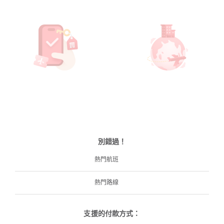
別錯過！
熱門航班
熱門路線
支援的付款方式：