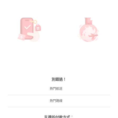
別錯過！
熱門航班
熱門路線
支援的付款方式：