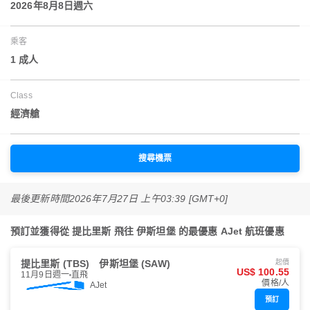
2026年8月8日週六
乘客
1 成人
Class
經濟艙
搜尋機票
最後更新時間
2026年7月27日 上午03:39 [GMT+0]
預訂並獲得從 提比里斯 飛往 伊斯坦堡 的最優惠 AJet 航班優惠
提比里斯 (TBS)
伊斯坦堡 (SAW)
起價
US$ 100.55
11月9日週一
直飛
價格/人
AJet
預訂