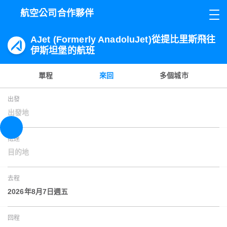
航空公司合作夥伴
AJet (Formerly AnadoluJet)從提比里斯飛往
伊斯坦堡的航班
單程
來回
多個城市
出發
出發地
抵達
目的地
去程
2026年8月7日週五
回程