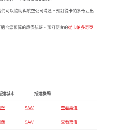
求，我們可以協助與航空公司溝通。預訂從卡帕多奇亞出
並預訂適合您預算的廉價航班。預訂便宜的
從卡帕多奇亞
抵達城市
抵達機場
坦堡
SAW
查看票價
坦堡
SAW
查看票價