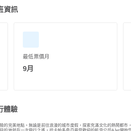
航班資訊
最低票價月
9月
行體驗
險的完美地點。無論是前往浪漫的城市度假，探索充滿文化的熱鬧都市
目的地就在一次飛行之遙。從卡帕多奇亞最受歡迎的航空公司AJet開始