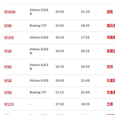
Airbus A320
VF1990
15:40
21:30
倫敦
N
VF98
Boeing 737
15:45
18:35
塞拉
VF158
Airbus A320
16:10
17:50
埃爾
Airbus A320
VF48
16:20
20:15
斯圖
N
Airbus A321
VF60
16:35
20:30
柏林
N
VF28
Airbus A320
16:45
21:00
杜塞
VF68
Boeing 737
17:15
21:40
布魯
VF178
-
17:20
19:35
巴庫