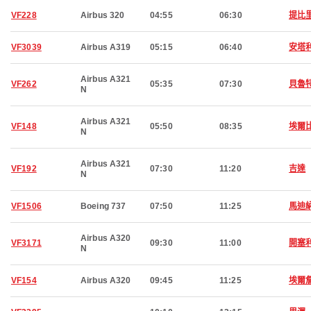
VF228
Airbus 320
04:55
06:30
提比
VF3039
Airbus A319
05:15
06:40
安塔
Airbus A321
VF262
05:35
07:30
貝魯
N
Airbus A321
VF148
05:50
08:35
埃爾
N
Airbus A321
VF192
07:30
11:20
吉達
N
VF1506
Boeing 737
07:50
11:25
馬迪
Airbus A320
VF3171
09:30
11:00
開塞
N
VF154
Airbus A320
09:45
11:25
埃爾