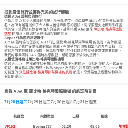
找到最佳旅行並獲得完美的旅行體驗
透過 AJet 規劃您的旅行
伊斯坦堡 以其令人驚嘆的風景、多元化的文化遺產和充滿活力的當地景點而聞
名，為所有遊客提供了令人難以置信且難忘的冒險。從探索歷史地標到品嚐當
地美食，這裡總有適合每個人的活動。計劃搭乘 AJet 飛往
薩比哈·格克琴國際
機場
的航班，讓您的思緒遠離喧囂的世界。
Airpaz 作為您的旅遊夥伴
Airpaz 隨時協助您預訂 AJet 飛往 薩比哈·格克琴國際機場 的航班。為什麼選
擇Airpaz？我們提供無縫的預訂體驗、有競爭力的價格和出色的客戶支持，以
確保您的旅程順利和愉快。無論您在旅行的任何階段有特殊要求或需要協助，
我們的專業團隊 24/7 隨時為您服務，幫助您獲得愉快的旅行。
以最低價格飛往薩比哈·格克琴國際機場
透過 Airpaz，尋找飛往您夢想目的地的最便宜的航班。與您所愛的人一起享受
假期，無需擔心您的預算，因為 Airpaz 為您提供許多特別優惠。在 Airpaz 預
訂便宜的
飛往薩比哈·格克琴國際機場的航班
航班，享受最佳旅遊體驗和無與
倫比的優惠。
查看 AJet 至 薩比哈·格克琴國際機場 的航班時刻表
7月28日週二
7月29日週三
7月30日週四
7月31日週五
航班號
飛機型號
出發
抵達
VF152
Boeing 737
02:20
05:05
埃爾