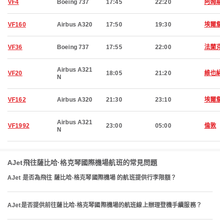
VF4
Boeing 737
17:45
22:20
阿姆
VF160
Airbus A320
17:50
19:30
埃爾
VF36
Boeing 737
17:55
22:00
法蘭
Airbus A321
VF20
18:05
21:20
維也
N
VF162
Airbus A320
21:30
23:10
埃爾
Airbus A321
VF1992
23:00
05:00
倫敦
N
AJet飛往薩比哈·格克琴國際機場航班的常見問題
AJet 是否為飛往 薩比哈·格克琴國際機場 的航班提供行李限額？
AJet是否提供前往薩比哈·格克琴國際機場的航班線上辦理登機手續服務？