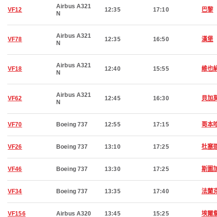
Airbus A321
VF12
12:35
17:10
巴黎
N
Airbus A321
VF78
12:35
16:50
漢堡
N
Airbus A321
VF18
12:40
15:55
維也
N
Airbus A321
VF62
12:45
16:30
貝加
N
VF70
Boeing 737
12:55
17:15
哥本
VF26
Boeing 737
13:10
17:25
杜塞
VF46
Boeing 737
13:30
17:25
斯圖
VF34
Boeing 737
13:35
17:40
法蘭
VF156
Airbus A320
13:45
15:25
埃爾