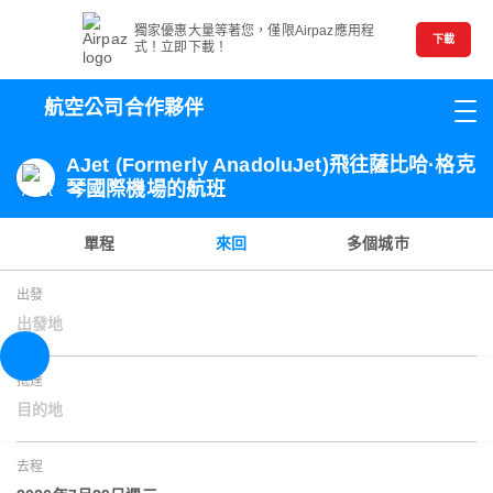
獨家優惠大量等著您，僅限Airpaz應用程
下載
式！立即下載！
航空公司合作夥伴
AJet (Formerly AnadoluJet)飛往薩比哈·格克
琴國際機場的航班
單程
來回
多個城市
出發
出發地
抵達
目的地
去程