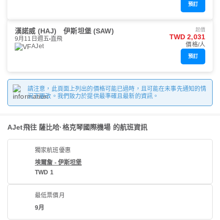
預訂
漢諾威 (HAJ)
伊斯坦堡 (SAW)
起價
TWD 2,031
9月11日週五
直飛
價格/人
AJet
預訂
請注意，此頁面上列出的價格可能已過時，且可能在未事先通知的情
況下更改。我們致力於提供最準確且最新的資訊。
AJet飛往 薩比哈·格克琴國際機場 的航班資訊
獨家航班優惠
埃爾詹 - 伊斯坦堡
TWD 1
最低票價月
9月