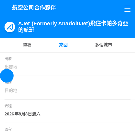
航空公司合作夥伴
AJet (Formerly AnadoluJet)飛往卡帕多奇亞
的航班
單程
來回
多個城市
出發
出發地
抵達
目的地
去程
2026年8月8日週六
回程