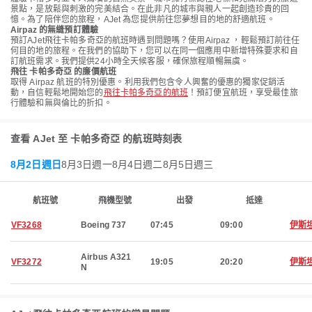
景點，是放鬆與刺激的完美結合。在此非凡的城市與親人一起創造珍貴的回
憶。為了陪伴您的旅程，AJet 為您提供前往您夢想目的地的舒適航班。
Airpaz 的無縫預訂體驗
預訂AJet飛往卡帕多奇亞的航班時遇到問題嗎？使用Airpaz ，輕鬆預訂前往任
何目的地的旅程。在我們的協助下，您可以在同一個應用中新增特殊要求和自
訂航班需求。我們提供24小時全天候客服，確保旅程順暢無虞。
飛往 卡帕多奇亞 的廉價航班
取得 Airpaz 航班的特別優惠。利用我們包含令人興奮的優惠的獨家促銷活
動，自信輕鬆地開始您的
飛往卡帕多奇亞的航班
！預訂便宜航班，享受最佳旅
行體驗和無與倫比的折扣。
查看 AJet 至 卡帕多奇亞 的航班時刻表
8月2日週日
8月3日週一
8月4日週二
8月5日週三
航班號
飛機型號
出發
抵達
VF3268
Boeing 737
07:45
09:00
伊斯
Airbus A321
VF3272
19:05
20:20
伊斯
N