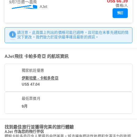
US$ 66.39
9月7日週一
直飛
價格/人
AJet
預訂
請注意，此頁面上列出的價格可能已過時，且可能在未事先通知的情
況下更改。我們致力於提供最準確且最新的資訊。
AJet飛往 卡帕多奇亞 的航班資訊
獨家航班優惠
伊斯坦堡 - 卡帕多奇亞
US$ 47.04
最低票價月
9月
找到最佳旅行並獲得完美的旅行體驗
AJet 作為您的飛行伴侶
體驗卡帕多奇亞令人驚嘆的自然美景。城市擁有標誌性地標和充滿活力的旅遊