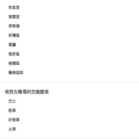
休息室
育嬰室
停車場
祈禱區
餐廳
吸菸區
候機區
輪椅協助
埃努古機場的交通選項
巴士
租車
計程車
火車