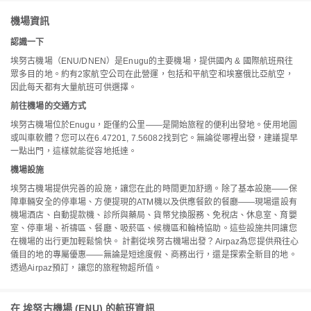
機場資訊
認識一下
埃努古機場（ENU/DNEN）是Enugu的主要機場，提供國內 & 國際航班飛往
眾多目的地。約有2家航空公司在此營運，包括和平航空和埃塞俄比亞航空，
因此每天都有大量航班可供選擇。
前往機場的交通方式
埃努古機場位於Enugu，距僅約公里——是開始旅程的便利出發地。使用地圖
或叫車軟體？您可以在6.47201, 7.56082找到它。無論從哪裡出發，建議提早
一點出門，這樣就能從容地抵達。
機場設施
埃努古機場提供完善的設施，讓您在此的時間更加舒適。除了基本設施——保
障車輛安全的停車場、方便提現的ATM機以及供應餐飲的餐廳——現場還設有
機場酒店、自動提款機、診所與藥局、貨幣兌換服務、免稅店、休息室、育嬰
室、停車場、祈禱區、餐廳、吸菸區、候機區和輪椅協助。這些設施共同讓您
在機場的出行更加輕鬆愉快。 計劃從埃努古機場出發？Airpaz為您提供飛往心
儀目的地的專屬優惠——無論是短途度假、商務出行，還是探索全新目的地。
透過Airpaz預訂，讓您的旅程物超所值。
在 埃努古機場 (ENU) 的航班資訊