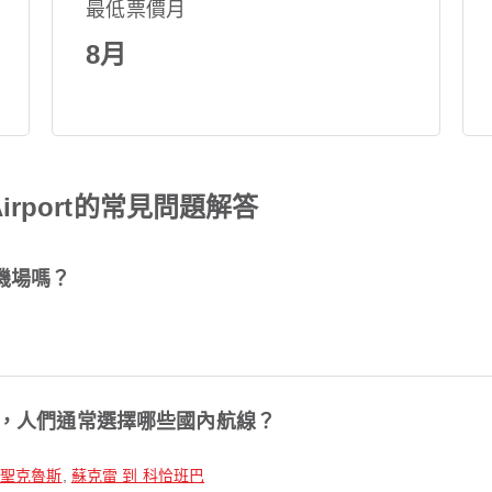
最低票價月
8月
al Airport的常見問題解答
附近有機場嗎？
rport 出發，人們通常選擇哪些國內航線？
 聖克魯斯
,
蘇克雷 到 科恰班巴