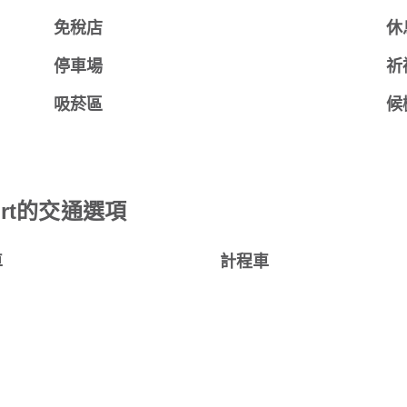
免稅店
休
停車場
祈
吸菸區
候
irport的交通選項
車
計程車