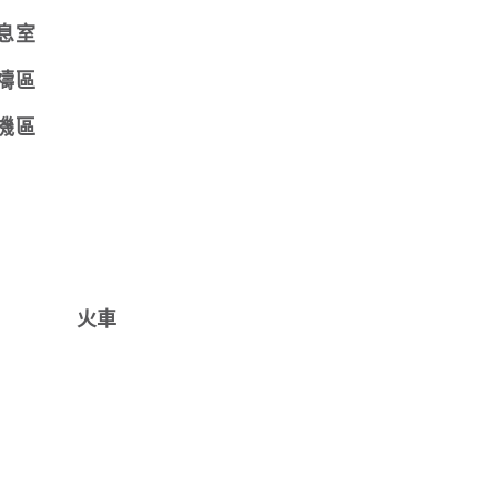
息室
禱區
機區
火車