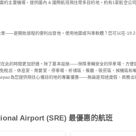
t（SRE/SLAL）是蘇克雷的主要機場，提供國內 & 國際航班飛往眾多目的地。約
位於蘇克雷，距僅約公里——是開始旅程的便利出發地。使用地圖或叫車軟體？您可以在-19.
ort提供完善的設施，讓您在此的時間更加舒適。除了基本設施——保障車輛安全的停
免稅店、休息室、育嬰室、停車場、祈禱區、餐廳、吸菸區、候機區和
 Airport出發？Airpaz為您提供飛往心儀目的地的專屬優惠——無論是短途度假
tional Airport (SRE) 最優惠的航班