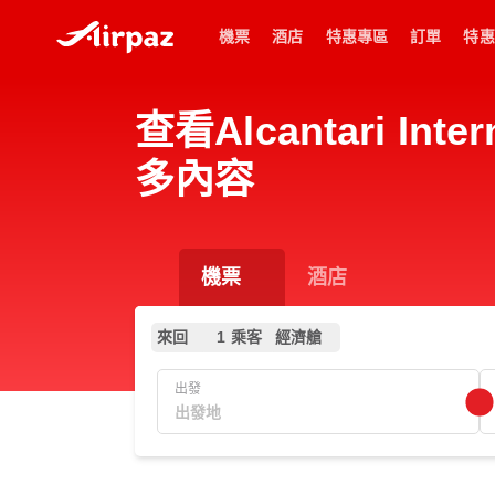
機票
酒店
特惠專區
訂單
特惠
查看Alcantari In
多內容
機票
酒店
來回
1 乘客
經濟艙
出發