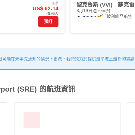
起價
聖克魯斯 (VVI)
蘇克雷 
US$ 62.14
8月19日週三
直飛
價格/人
玻利維亞航空
預訂
且可能在未事先通知的情況下更改。我們致力於提供最準確且最新的資訊
 Airport (SRE) 的航班資訊