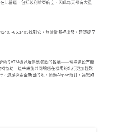
有1家航空公司在此營運，包括玻利維亞航空，因此每天都有大量
24248, -65.1483找到它。無論從哪裡出發，建議提早
車場、方便提現的ATM機以及供應餐飲的餐廳——現場還設有機
輪椅協助。這些設施共同讓您在機場的出行更加輕鬆
、商務出行，還是探索全新目的地。透過Airpaz預訂，讓您的