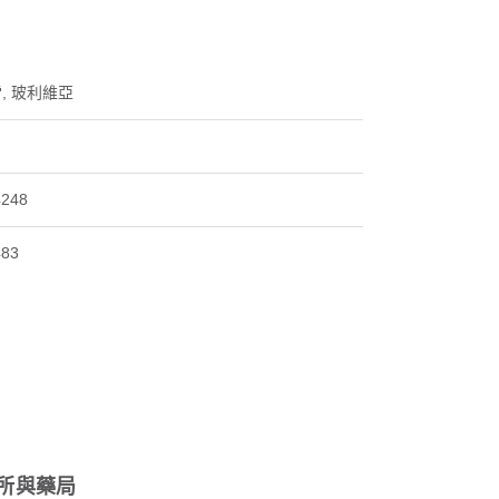
, 玻利維亞
4248
483
所與藥局