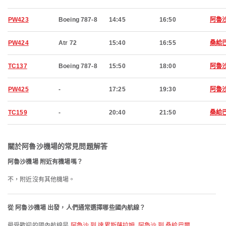
PW423
Boeing 787-8
14:45
16:50
阿魯
PW424
Atr 72
15:40
16:55
桑給
TC137
Boeing 787-8
15:50
18:00
阿魯
PW425
-
17:25
19:30
阿魯
TC159
-
20:40
21:50
桑給
關於阿魯沙機場的常見問題解答
阿魯沙機場 附近有機場嗎？
不，附近沒有其他機場。
從 阿魯沙機場 出發，人們通常選擇哪些國內航線？
最受歡迎的國內航線是
阿魯沙 到 達累斯薩拉姆
,
阿魯沙 到 桑給巴爾