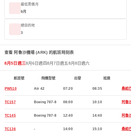
最低票價月
9月
總目的地
3
查看 阿魯沙機場 (ARK) 的航班時刻表
8月5日週三
8月6日週四
8月7日週五
8月8日週六
航班號
飛機型號
出發
抵達
PW510
Atr 42
07:20
08:35
桑給
TC157
Boeing 787-8
08:00
10:10
阿魯
TC145
Boeing 787-8
12:40
14:40
阿魯
TC136
-
14:00
15:10
桑給