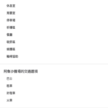
休息室
育嬰室
停車場
祈禱區
餐廳
吸菸區
候機區
輪椅協助
阿魯沙機場的交通選項
巴士
租車
計程車
火車