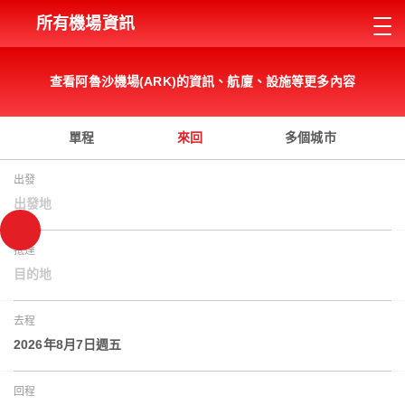
所有機場資訊
查看阿魯沙機場(ARK)的資訊、航廈、設施等更多內容
單程
來回
多個城市
出發
出發地
抵達
目的地
去程
2026年8月7日週五
回程