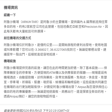
機場資訊
認識一下
阿魯沙機場（ARK/HTAR）是阿魯沙的主要機場，提供國內 & 國際航班飛往眾
多目的地。約有2家航空公司在此營運，包括坦桑尼亞航空和Precision Air，因
此每天都有大量航班可供選擇。
前往機場的交通方式
阿魯沙機場位於阿魯沙，距僅約公里——是開始旅程的便利出發地。使用地圖
或叫車軟體？您可以在-3.368027, 36.6227065找到它。無論從哪裡出發，建
議提早一點出門，這樣就能從容地抵達。
機場設施
阿魯沙機場提供完善的設施，讓您在此的時間更加舒適。除了基本設施——保
障車輛安全的停車場、方便提現的ATM機以及供應餐飲的餐廳——現場還設有
機場酒店、自動提款機、診所與藥局、貨幣兌換服務、免稅店、休息室、育嬰
室、停車場、祈禱區、餐廳、吸菸區、候機區和輪椅協助。這些設施共同讓您
在機場的出行更加輕鬆愉快。 計劃從阿魯沙機場出發？Airpaz為您提供飛往心
儀目的地的專屬優惠——無論是短途度假、商務出行，還是探索全新目的地。
透過Airpaz預訂，讓您的旅程物超所值。
最後更新時間
2026年8月4日 下午10:19 [GMT+0]