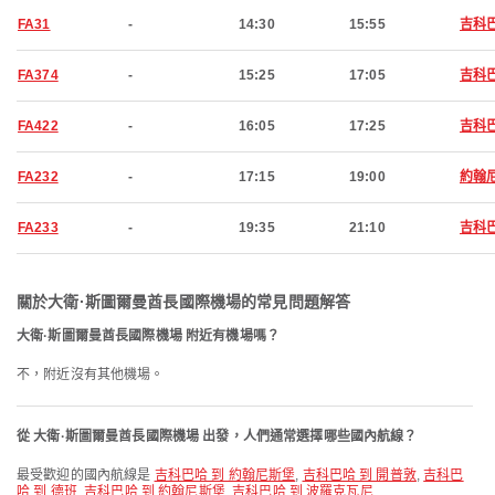
FA31
-
14:30
15:55
吉科
FA374
-
15:25
17:05
吉科
FA422
-
16:05
17:25
吉科
FA232
-
17:15
19:00
約翰
FA233
-
19:35
21:10
吉科
關於大衛·斯圖爾曼酋長國際機場的常見問題解答
大衛·斯圖爾曼酋長國際機場 附近有機場嗎？
不，附近沒有其他機場。
從 大衛·斯圖爾曼酋長國際機場 出發，人們通常選擇哪些國內航線？
最受歡迎的國內航線是
吉科巴哈 到 約翰尼斯堡
,
吉科巴哈 到 開普敦
,
吉科巴
哈 到 德班
,
吉科巴哈 到 約翰尼斯堡
,
吉科巴哈 到 波羅克瓦尼