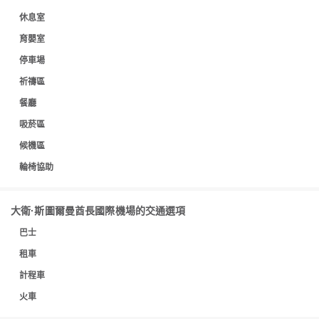
休息室
育嬰室
停車場
祈禱區
餐廳
吸菸區
候機區
輪椅協助
大衛·斯圖爾曼酋長國際機場的交通選項
巴士
租車
計程車
火車