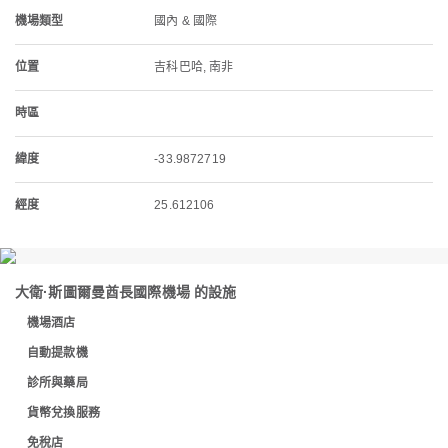
機場類型
國內 & 國際
位置
吉科巴哈, 南非
時區
緯度
-33.9872719
經度
25.612106
大衛·斯圖爾曼酋長國際機場 的設施
機場酒店
自動提款機
診所與藥局
貨幣兌換服務
免稅店