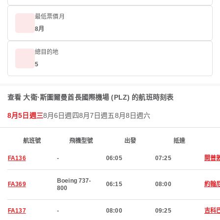
最低票價月
8月
總目的地
5
查看 大衛·斯圖爾曼酋長國際機場 (PLZ) 的航班時刻表
8月5日週三
8月6日週四
8月7日週五
8月8日週六
航班號
飛機型號
出發
抵達
FA136
-
06:05
07:25
開普
Boeing 737-
FA369
06:15
08:00
約翰
800
FA137
-
08:00
09:25
吉科