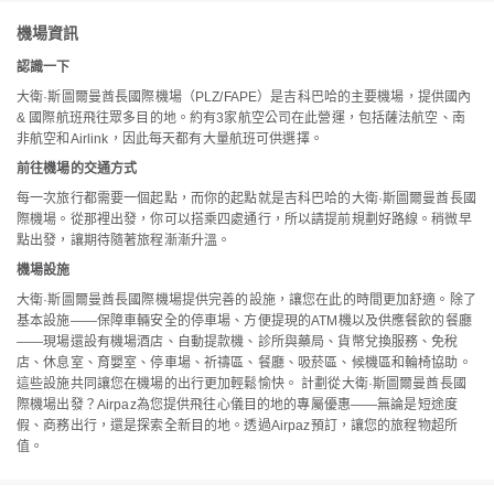
機場資訊
認識一下
大衛·斯圖爾曼酋長國際機場（PLZ/FAPE）是吉科巴哈的主要機場，提供國內
& 國際航班飛往眾多目的地。約有3家航空公司在此營運，包括薩法航空、南
非航空和Airlink，因此每天都有大量航班可供選擇。
前往機場的交通方式
每一次旅行都需要一個起點，而你的起點就是吉科巴哈的大衛·斯圖爾曼酋長國
際機場。從那裡出發，你可以搭乘四處通行，所以請提前規劃好路線。稍微早
點出發，讓期待隨著旅程漸漸升溫。
機場設施
大衛·斯圖爾曼酋長國際機場提供完善的設施，讓您在此的時間更加舒適。除了
基本設施——保障車輛安全的停車場、方便提現的ATM機以及供應餐飲的餐廳
——現場還設有機場酒店、自動提款機、診所與藥局、貨幣兌換服務、免稅
店、休息室、育嬰室、停車場、祈禱區、餐廳、吸菸區、候機區和輪椅協助。
這些設施共同讓您在機場的出行更加輕鬆愉快。 計劃從大衛·斯圖爾曼酋長國
際機場出發？Airpaz為您提供飛往心儀目的地的專屬優惠——無論是短途度
假、商務出行，還是探索全新目的地。透過Airpaz預訂，讓您的旅程物超所
值。